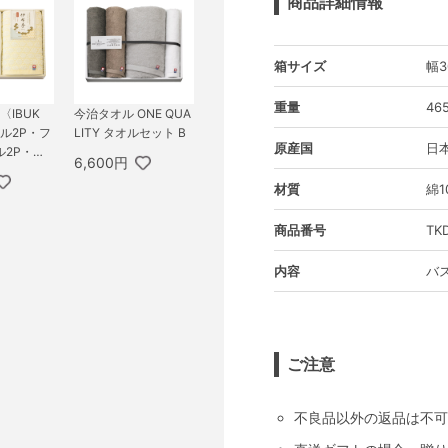
商品詳細情報
箱サイズ
幅3
重量
46
〈IBUK
今治タオル ONE QUA
オル2P・フ
LITY タオルセット B
原産国
日
ル2P・ハ
6,600円
P
材質
綿1
商品番号
TK
内容
バス
ご注意
不良品以外の返品は不可