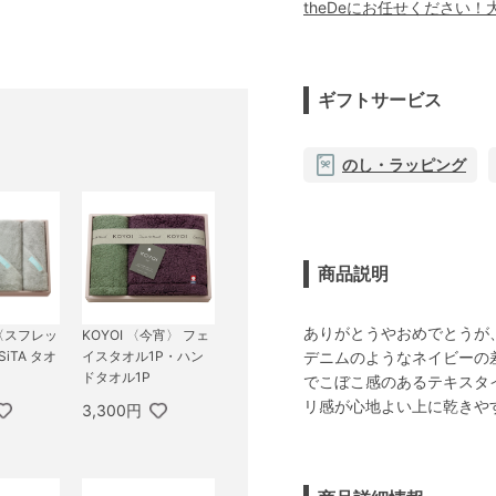
theDeにお任せください
ギフトサービス
のし・ラッピング
商品説明
ありがとうやおめでとうが
ty 〈スフレッ
KOYOI 〈今宵〉 フェ
デニムのようなネイビーの
SiTA タオ
イスタオル1P・ハン
ドタオル1P
でこぼこ感のあるテキスタ
リ感が心地よい上に乾きや
3,300円