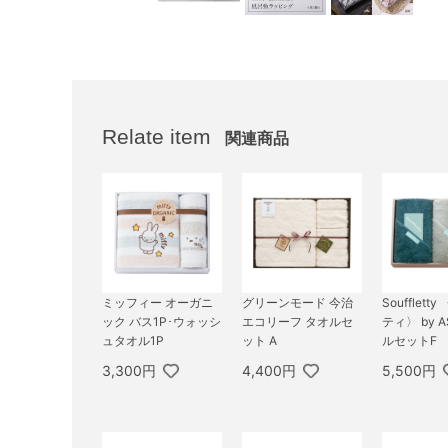
Relate item
関連商品
ミッフィー オーガニ
グリーンモード 今治
Soufflet
ック バス1P･ウォッシ
エコリーフ タオルセ
ティ〉 by A
ュタオル1P
ット A
ルセットF
3,300円
4,400円
5,500円