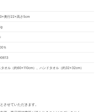
0×奥行22×高さ5cm
5g
本
00％
D0613
タオル（約60×110cm）、ハンドタオル（約32×32cm）
とさせていただきます。