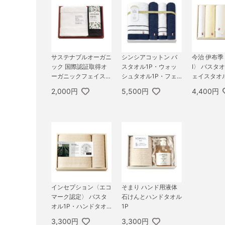
サステナブルオーガニ
シンシアコットン バ
今治 伊布季 
ック 国際認証取得オ
スタオル1P・ウォッ
I〉 バスタ
ーガニックフェイス1
シュタオル1P・フェ
ェイスタオ
枚・ハンドタオル1枚
イスタオル2P
ンドタオル1
2,000円
5,500円
4,400円
セット
インセプション〈エコ
そまり ハンド用液体
マーク認定〉 バスタ
石けんとハンドタオル
オル1P・ハンドタオ
1P
ル1P
3,300円
3,300円