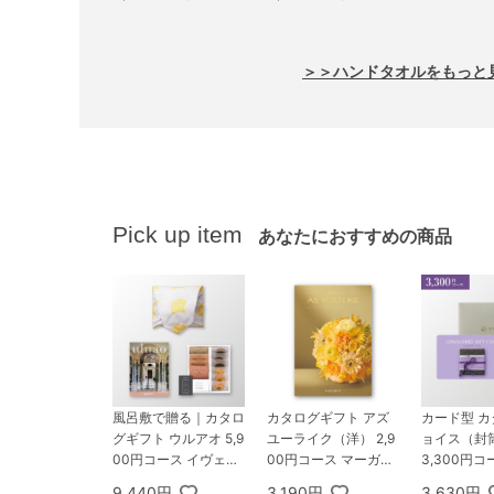
＞＞ハンドタオルをもっと
Pick up item
あなたにおすすめの商品
風呂敷で贈る｜カタロ
カタログギフト アズ
カード型 
グギフト ウルアオ 5,9
ユーライク（洋） 2,9
ョイス（封
00円コース イヴェッ
00円コース マーガレ
3,300円コ
ト ＋ オーシャンテー
ット
ー
9,440円
3,190円
3,630円