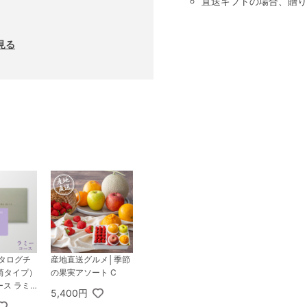
直送ギフトの場合、贈り
見る
カタログチ
産地直送グルメ│季節
筒タイプ）
の果実アソート C
ース ラミ
5,400円