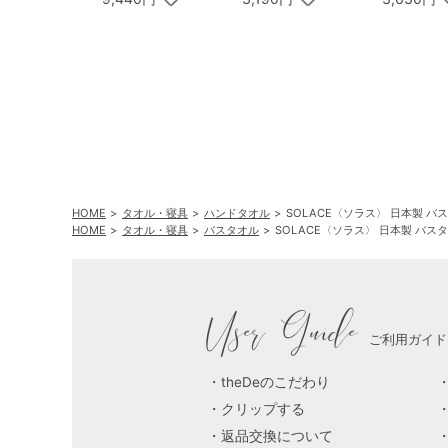
ル Speciality Coffee
＆バームセット A
HOME
タオル・寝具
ハンドタオル
SOLACE〈ソラス〉 日本製 バ
HOME
タオル・寝具
バスタオル
SOLACE〈ソラス〉 日本製 バス
User Guide
ご利用ガイド
theDeのこだわり
クリップする
返品交換について