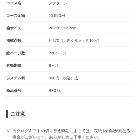
コース名
ノクターン
コース金額
10,900円
箱サイズ
20×26.5×2.7cm
掲載点数
約570点／内グルメ：約160点
総ページ数
228ページ
有効期限
6ヶ月
システム料
990円（税込）込
商品番号
RB028
ご注意
カタログギフトの切り替え時期によっては、表紙や内容が異なる
場合がございます。あらかじめご了承ください。