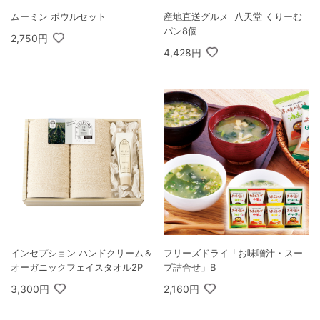
ムーミン ボウルセット
産地直送グルメ│八天堂 くりーむ
パン8個
2,750円
4,428円
インセプション ハンドクリーム＆
フリーズドライ「お味噌汁・スー
オーガニックフェイスタオル2P
プ詰合せ」B
3,300円
2,160円