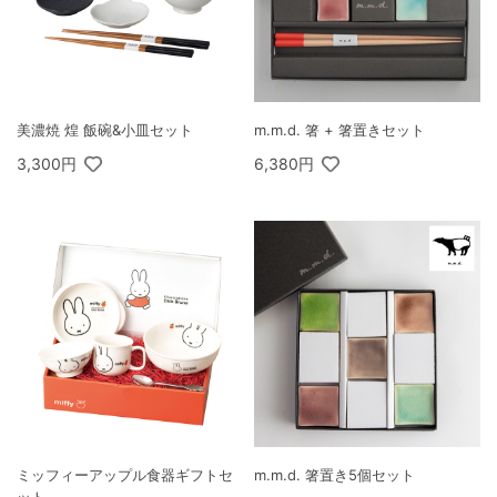
美濃焼 煌 飯碗&小皿セット
m.m.d. 箸 + 箸置きセット
3,300円
6,380円
ミッフィーアップル食器ギフトセ
m.m.d. 箸置き5個セット