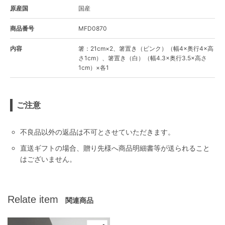
原産国
国産
商品番号
MFD0870
内容
箸：21cm×2、箸置き（ピンク）（幅4×奥行4×高
さ1cm）、箸置き（白）（幅4.3×奥行3.5×高さ
1cm）×各1
ご注意
不良品以外の返品は不可とさせていただきます。
直送ギフトの場合、贈り先様へ商品明細書等が送られること
はございません。
Relate item
関連商品