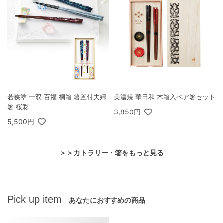
若狭塗 一双 百福 桐箱 箸置付夫婦
美濃焼 華日和 木箱入ペア箸セット
箸 桜彩
3,850円
5,500円
＞＞カトラリー・箸をもっと見る
Pick up item
あなたにおすすめの商品