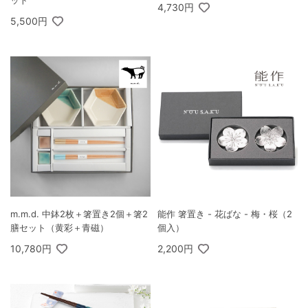
ット
4,730円
5,500円
m.m.d. 中鉢2枚＋箸置き2個＋箸2
能作 箸置き - 花ばな - 梅・桜（2
膳セット（黄彩＋青磁）
個入）
10,780円
2,200円