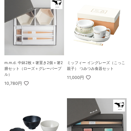
m.m.d. 中鉢2枚＋箸置き2個＋箸2
ミッフィー イングレーズ（こっこ
膳セット（ローズ＋グレーパープ
親子） つみつみ食器セット
ル）
11,000円
10,780円