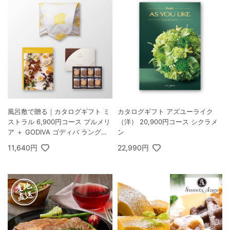
風呂敷で贈る｜カタログギフト ミ
カタログギフト アズユーライク
ストラル 6,900円コース プルメリ
（洋） 20,900円コース シクラメ
ア ＋ GODIVA ゴディバ ラングド
ン
シャクッキーアソートメント 30枚
11,640円
22,990円
入