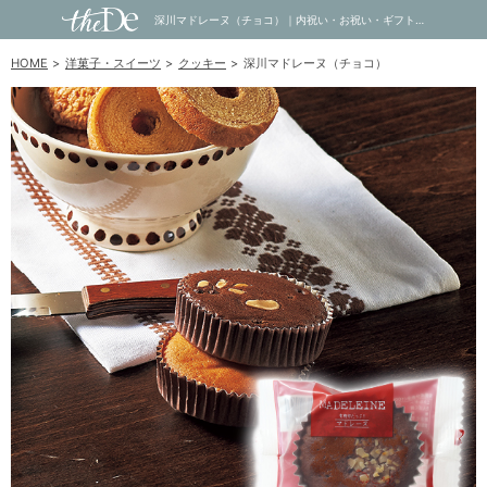
深川マドレーヌ（チョコ）｜内祝い・お祝い・ギフト・贈り物の通販サイトtheDe(ザディー)
HOME
洋菓子・スイーツ
クッキー
深川マドレーヌ（チョコ）