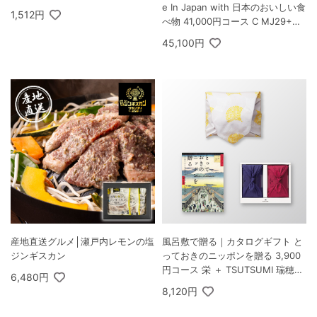
e In Japan with 日本のおいしい食
1,512円
べ物 41,000円コース C MJ29+唐
金コース
45,100円
産地直送グルメ│瀬戸内レモンの塩
風呂敷で贈る｜カタログギフト と
ジンギスカン
っておきのニッポンを贈る 3,900
円コース 栄 ＋ TSUTSUMI 瑞穂の
6,480円
恵みA
8,120円