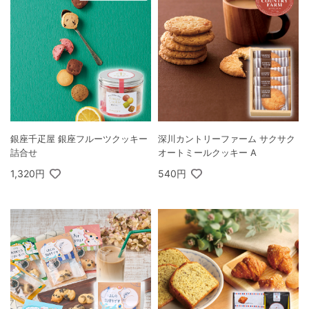
銀座千疋屋 銀座フルーツクッキー
深川カントリーファーム サクサク
詰合せ
オートミールクッキー A
1,320円
540円