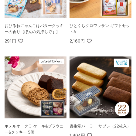
おひるねにゃんこはバタークッキ
ひとくちクロワッサン ギフトセッ
ーの香り【ほんの気持ちです】
トA
291円
2,160円
ホテルオークラ ケーキ&ブラウニ
資生堂パーラー サブレ（22枚入）
ー&クッキー 5個
1,404円