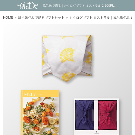
風呂敷で贈る｜カタログギフト ミストラル 2,900円コース Sorrel ＋ TSUTSUMI 瑞穂の恵みA｜内祝い・お祝い・ギフト・贈り物の通販サイトtheDe(ザディー)
HOME
風呂敷包みで贈るギフトセット
カタログギフト ミストラル｜風呂敷包みギ