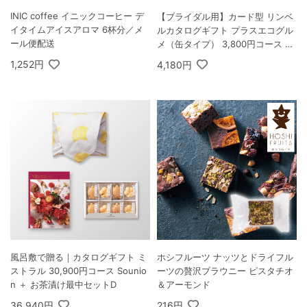
INIC coffee イニックコーヒー デ
【ブライダル用】カード型 リンベ
イタイムアイスアロマ 6杯分／メ
ルカタログギフト プラスエコグル
ール便配送
メ（缶タイプ） 3,800円コース ヒ
アデス＆エコサターン
1,252円
4,180円
風呂敷で贈る｜カタログギフト ミ
ホシフルーツ ナッツとドライフル
ストラル 30,900円コース Sounio
ーツの贅沢ブラウニー ピスタチオ
n ＋ お茶漬け最中セットD
＆アーモンド
36,940円
216円