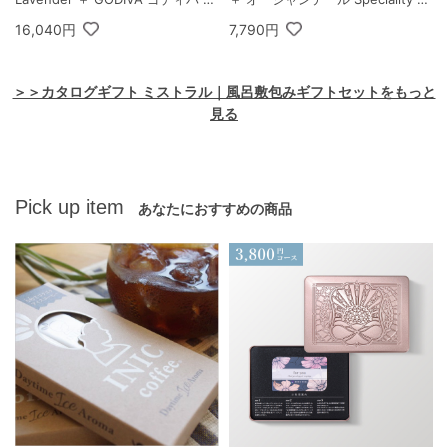
ングドシャクッキーアソートメン
offee＆バームセット A
16,040円
7,790円
ト 30枚入
＞＞カタログギフト ミストラル｜風呂敷包みギフトセットをもっと
見る
Pick up item
あなたにおすすめの商品