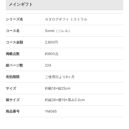
メインギフト
シリーズ名
カタログギフト ミストラル
コース名
Sorrel（ソレル）
コース金額
2,900円
掲載点数
約600点
総ページ数
224
有効期限
ご使用日より6ヶ月
サイズ
約幅18×縦25cm
箱サイズ
約縦26×横19×厚み2.3cm
商品番号
YM065