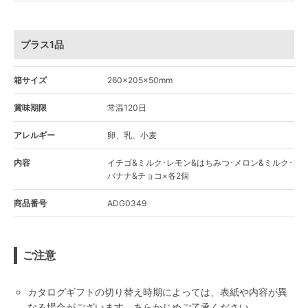
プラス1品
箱サイズ
260×205×50mm
賞味期限
常温120日
アレルギー
卵、乳、小麦
内容
イチゴ&ミルク･レモン&はちみつ･メロン&ミルク･
バナナ&チョコ×各2個
商品番号
ADG0349
ご注意
カタログギフトの切り替え時期によっては、表紙や内容が異
なる場合がございます。あらかじめご了承ください。