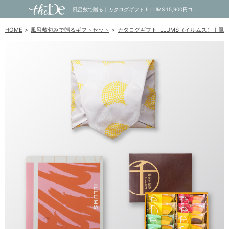
風呂敷で贈る｜カタログギフト ILLUMS 15,900円コース NYHAVN ＋ 銀座千疋屋 銀座フルーツクーヘン 8個入｜内祝い・お祝い・ギフト・贈り物の通販サイトtheDe(ザディー)
HOME
風呂敷包みで贈るギフトセット
カタログギフト ILLUMS（イルムス）｜