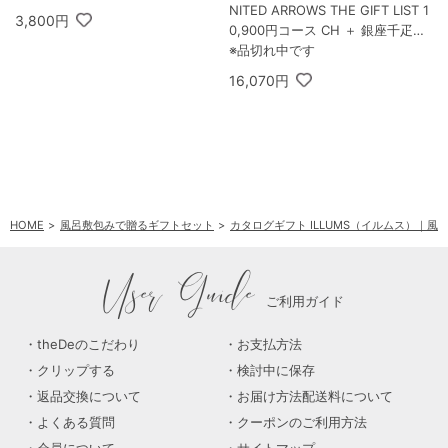
NITED ARROWS THE GIFT LIST 1
3,800円
0,900円コース CH ＋ 銀座千疋屋
銀座フルーツフィナンシェ 8個入
※品切れ中です
16,070円
HOME
風呂敷包みで贈るギフトセット
カタログギフト ILLUMS（イルムス）｜
User Guide
ご利用ガイド
theDeのこだわり
お支払方法
クリップする
検討中に保存
返品交換について
お届け方法配送料について
よくある質問
クーポンのご利用方法
会員について
サイトマップ