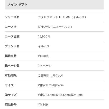
メインギフト
シリーズ名
カタログギフト ILLUMS（イルムス）
コース名
NYHAVN（ニューハウン）
コース金額
15,900円
ブランド名
イルムス
掲載点数
約150点
総ページ数
114ページ
有効期限
ご使用日より6ヶ月
サイズ
約幅21cm×縦22cm
箱サイズ
約幅22.5cm×縦23.5cm×厚さ2cm
商品番号
YM149