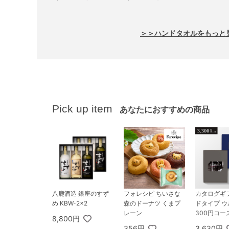
綿ボディタオル1枚・
石けん3個
＞＞ハンドタオルをもっと
Pick up item
あなたにおすすめの商品
八鹿酒造 銀座のすず
フォレシピ ちいさな
カタログギ
め KBW-2×2
森のドーナツ くまプ
ドタイプ ウル
レーン
300円コー
8,800円
ンツィア
356円
3,630円