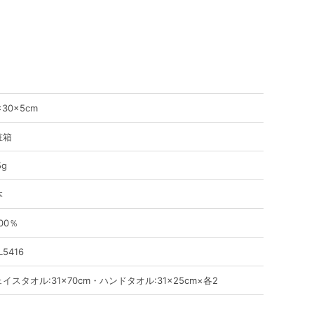
×30×5cm
粧箱
5g
本
00％
L5416
イスタオル:31×70cm・ハンドタオル:31×25cm×各2