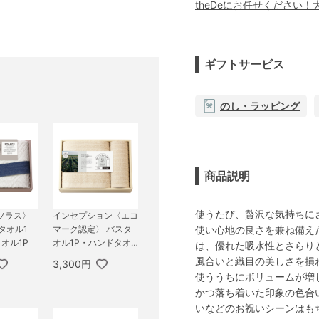
theDeにお任せください
ギフトサービス
のし・ラッピング
商品説明
使うたび、贅沢な気持ちに
〈ソラス〉
インセプション〈エコ
使い心地の良さを兼ね備え
タオル1
マーク認定〉 バスタ
オル1P
オル1P・ハンドタオ
は、優れた吸水性とさらり
ル1P
風合いと織目の美しさを損
3,300円
使ううちにボリュームが増
かつ落ち着いた印象の色合
いなどのお祝いシーンはも