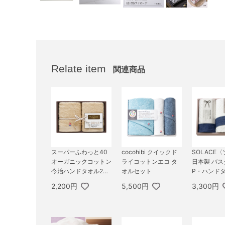
Relate item
関連商品
スーパーふわっと40
cocohibi クイックド
SOLACE
オーガニックコットン
ライコットンエコ タ
日本製 バス
今治ハンドタオル2P
オルセット
P・ハンドタ
（ベージュ）
2,200円
5,500円
3,300円