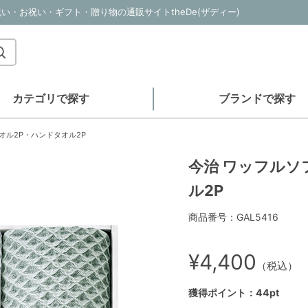
い・お祝い・ギフト・贈り物の通販サイトtheDe(ザディー)
カテゴリで探す
ブランドで探す
オル2P・ハンドタオル2P
今治 ワッフルソ
ル2P
商品番号：GAL5416
¥4,400
（税込）
獲得ポイント：44pt