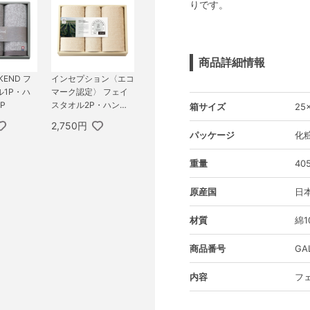
りです。
商品詳細情報
KEND フ
インセプション〈エコ
1P・ハ
マーク認定〉 フェイ
P
スタオル2P・ハンド
箱サイズ
25
タオル1P
2,750円
パッケージ
化
重量
40
原産国
日
材質
綿1
商品番号
GA
内容
フェ