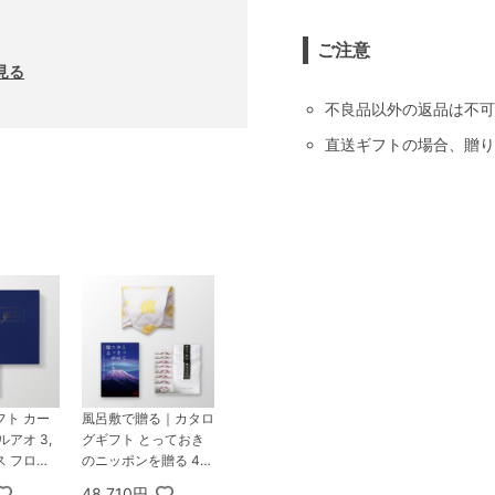
ご注意
見る
不良品以外の返品は不可
直送ギフトの場合、贈り
フト カー
風呂敷で贈る｜カタロ
アオ 3,
グギフト とっておき
ス フロレ
のニッポンを贈る 41,
200円コース 雅日 ＋
48,710円