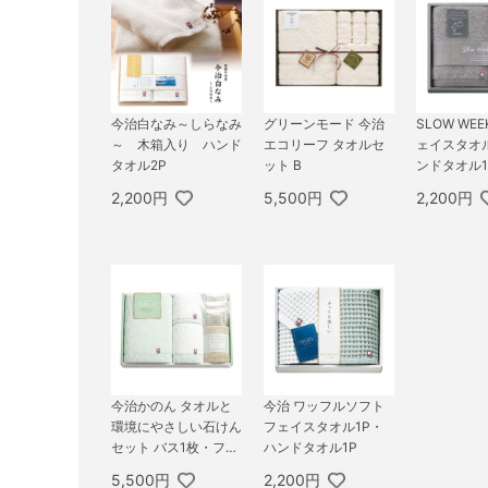
今治白なみ～しらなみ
グリーンモード 今治
SLOW WEE
～ 木箱入り ハンド
エコリーフ タオルセ
ェイスタオル
タオル2P
ット B
ンドタオル1
2,200円
5,500円
2,200円
今治かのん タオルと
今治 ワッフルソフト
環境にやさしい石けん
フェイスタオル1P・
セット バス1枚・フェ
ハンドタオル1P
イス1枚・ハンド1枚・
5,500円
2,200円