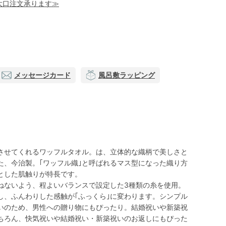
！大口注文承ります≫
メッセージカード
風呂敷ラッピング
させてくれるワッフルタオル。は、立体的な織柄で美しさと
た、今治製。｢ワッフル織｣と呼ばれるマス型になった織り方
とした肌触りが特長です。
ねないよう、程よいバランスで設定した3種類の糸を使用。
し、ふんわりした感触が｢ふっくら｣に変わります。シンプル
いのため、男性への贈り物にもぴったり。結婚祝いや新築祝
ちろん、快気祝いや結婚祝い・新築祝いのお返しにもぴった