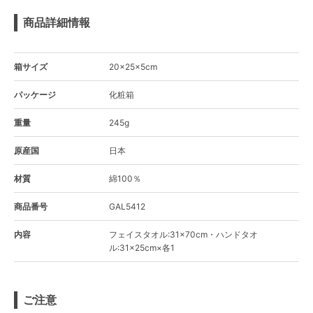
商品詳細情報
箱サイズ
20×25×5cm
パッケージ
化粧箱
重量
245g
原産国
日本
材質
綿100％
商品番号
GAL5412
内容
フェイスタオル:31×70cm・ハンドタオ
ル:31×25cm×各1
ご注意