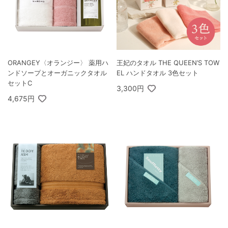
ORANGEY〈オランジー〉 薬用ハ
王妃のタオル THE QUEEN’S TOW
ンドソープとオーガニックタオル
EL ハンドタオル 3色セット
セットC
3,300円
4,675円