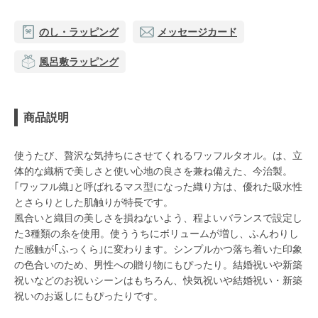
のし・ラッピング
メッセージカード
風呂敷ラッピング
商品説明
使うたび、贅沢な気持ちにさせてくれるワッフルタオル。は、立
体的な織柄で美しさと使い心地の良さを兼ね備えた、今治製。
｢ワッフル織｣と呼ばれるマス型になった織り方は、優れた吸水性
とさらりとした肌触りが特長です。
風合いと織目の美しさを損ねないよう、程よいバランスで設定し
た3種類の糸を使用。使ううちにボリュームが増し、ふんわりし
た感触が｢ふっくら｣に変わります。シンプルかつ落ち着いた印象
の色合いのため、男性への贈り物にもぴったり。結婚祝いや新築
祝いなどのお祝いシーンはもちろん、快気祝いや結婚祝い・新築
祝いのお返しにもぴったりです。