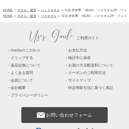
HOME
タオル・寝具
ハンドタオル
今治 伊布季 〈IBUKI〉 バスタオル2P・フ
HOME
タオル・寝具
バスタオル
今治 伊布季 〈IBUKI〉 バスタオル2P・フェ
HOME
タオル・寝具
フェイスタオル
今治 伊布季 〈IBUKI〉 バスタオル2P・
User Guide
ご利用ガイド
theDeのこだわり
お支払方法
クリップする
検討中に保存
返品交換について
お届け方法配送料について
よくある質問
クーポンのご利用方法
会員について
サイトマップ
会社概要
特定商取引法に基づく表記
プライバシーポリシー
お問い合わせフォーム