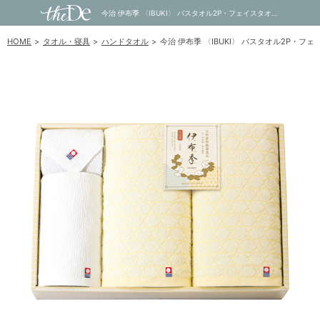
今治 伊布季 〈IBUKI〉 バスタオル2P・フェイスタオル1P・ハンドタオル1P｜内祝い・お祝い・ギフト・贈り物の通販サイトtheDe(ザディー)
HOME
タオル・寝具
ハンドタオル
今治 伊布季 〈IBUKI〉 バスタオル2P・フ