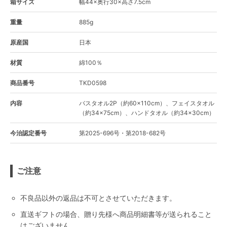
箱サイズ
幅44×奥行30×高さ7.5cm
重量
885g
原産国
日本
材質
綿100％
商品番号
TKD0598
内容
バスタオル2P（約60×110cm）、フェイスタオル
（約34×75cm）、ハンドタオル（約34×30cm）
今治認定番号
第2025-696号・第2018-682号
ご注意
不良品以外の返品は不可とさせていただきます。
直送ギフトの場合、贈り先様へ商品明細書等が送られること
はございません。