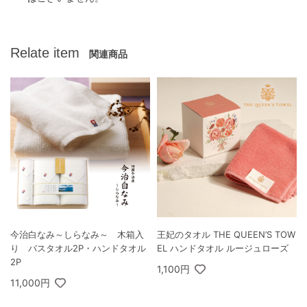
Relate item
関連商品
今治白なみ～しらなみ～ 木箱入
王妃のタオル THE QUEEN’S TOW
り バスタオル2P・ハンドタオル
EL ハンドタオル ルージュローズ
2P
1,100円
11,000円