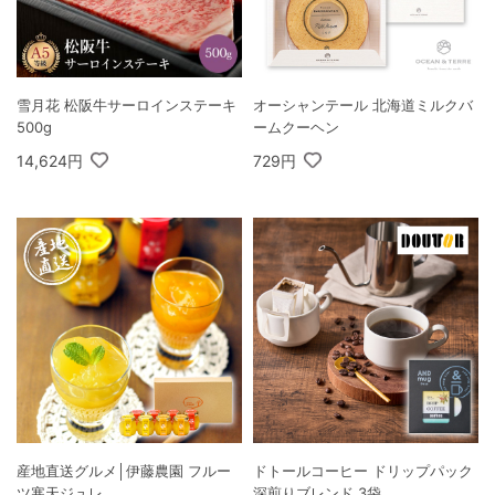
雪月花 松阪牛サーロインステーキ
オーシャンテール 北海道ミルクバ
500g
ームクーヘン
14,624円
729円
産地直送グルメ│伊藤農園 フルー
ドトールコーヒー ドリップパック
ツ寒天ジュレ
深煎りブレンド 3袋