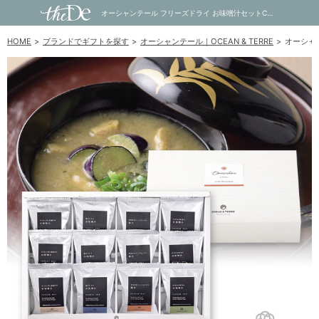
オーシャンテール フリーズドライ お味噌汁セットC｜内祝い・お祝い・ギフト・贈り物の通販サイトtheDe(ザディー)
HOME
ブランドでギフトを探す
オーシャンテール｜OCEAN & TERRE
オーシャ