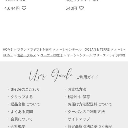
4,644円
540円
HOME
ブランドでギフトを探す
オーシャンテール｜OCEAN & TERRE
オーシャ
HOME
食品・グルメ
スープ・味噌汁
オーシャンテール フリーズドライ お味噌
HOME
ブランドでギフトを探す
オーシャンテール｜OCEAN & TERRE
フリーズ
User Guide
ご利用ガイド
theDeのこだわり
お支払方法
クリップする
検討中に保存
返品交換について
お届け方法配送料について
よくある質問
クーポンのご利用方法
会員について
サイトマップ
会社概要
特定商取引法に基づく表記