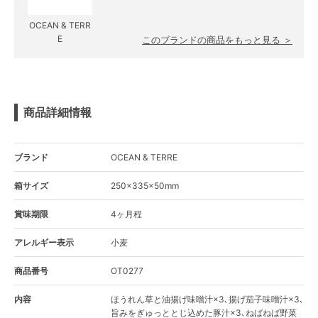
OCEAN & TERR
E
このブランドの商品をもっと見る ＞
商品詳細情報
ブランド
OCEAN & TERRE
箱サイズ
250×335×50mm
賞味期限
4ヶ月程
アレルギー表示
小麦
商品番号
OT0277
内容
ほうれん草と油揚げ味噌汁×3､揚げ茄子味噌汁×3､
旨みをぎゅっととじ込めた豚汁×3､ねばねば野菜