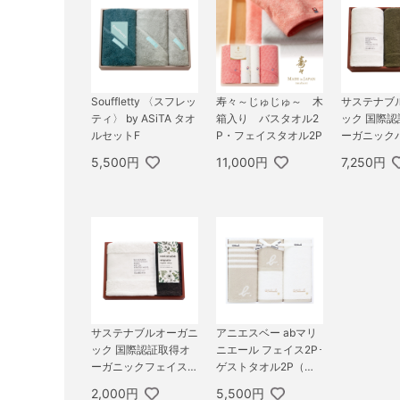
Souffletty 〈スフレッ
寿々～じゅじゅ～ 木
サステナブ
ティ〉 by ASiTA タオ
箱入り バスタオル2
ック 国際
ルセットF
P・フェイスタオル2P
ーガニック
フェイスタ
5,500円
11,000円
7,250円
ット
サステナブルオーガニ
アニエスベー abマリ
ック 国際認証取得オ
ニエール フェイス2P･
ーガニックフェイス1
ゲストタオル2P（ベ
枚・ハンドタオル1枚
ージュ）
2,000円
5,500円