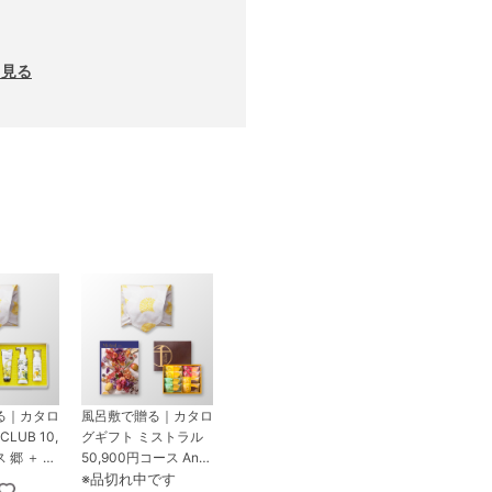
と見る
る｜カタロ
風呂敷で贈る｜カタロ
LUB 10,
グギフト ミストラル
 郷 ＋ ミ
50,900円コース Anti
ハンドクリ
bes ＋ 銀座千疋屋 銀
※品切れ中です