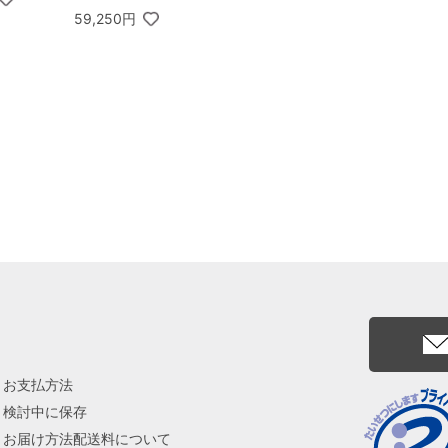
ドクリーン
座フルーツクーヘン 8
59,250円
ンドソープ
個入
お支払方法
検討中に保存
お届け方法配送料について