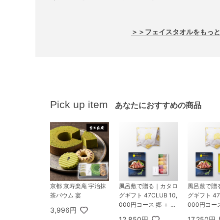
セット
＞＞フェイスタオルをもっ
Pick up item
あなたにおすすめの商品
京都 京寿楽庵 宇治抹
風呂敷で贈る｜カタロ
風呂敷で贈
茶バウム 宴
グギフト 47CLUB 10,
グギフト 47C
000円コース 郷 ＋ オ
000円コース
3,996円
ーシャンテール 極バ
アミモザ 
12,850円
17,250円