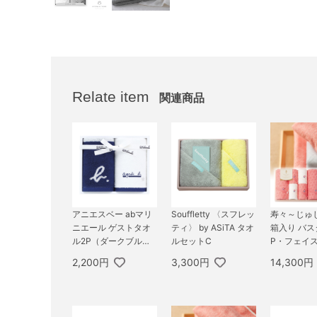
Relate item
関連商品
アニエスベー abマリ
Souffletty 〈スフレッ
寿々～じゅ
ニエール ゲストタオ
ティ〉 by ASiTA タオ
箱入り バス
ル2P（ダークブル
ルセットC
P・フェイス
ー）
2,200円
3,300円
14,300円