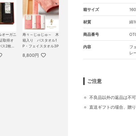
箱サイズ
16
材質
綿1
商品番号
OT
ルオーガニ
寿々～じゅじゅ～ 木
認証取得オ
箱入り バスタオル1
バス2枚・
P・フェイスタオル3P
内容
フェ
オル1枚セ
レー
8,800円
ご注意
不良品以外の返品は不可
直送ギフトの場合、贈り