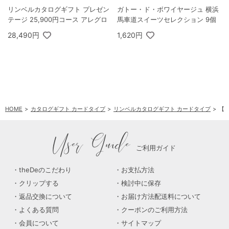
リンベルカタログギフト プレゼン
ガトー・ド・ボワイヤージュ 横浜
テージ 25,900円コース アレグロ
馬車道スイーツセレクション 9個
28,490円
1,620円
HOME
カタログギフト カードタイプ
リンベルカタログギフト カードタイプ
【ブ
User Guide
ご利用ガイド
theDeのこだわり
お支払方法
クリップする
検討中に保存
返品交換について
お届け方法配送料について
よくある質問
クーポンのご利用方法
会員について
サイトマップ