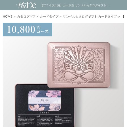
【ブライダル用】カード型 リンベルカタログギフト プラスエコグルメ（缶タイプ） 10,800円コース シリウス＆エコビーナス｜内祝い・お祝い・ギフト・贈り物の通販サイトtheDe(ザディー)
HOME
カタログギフト カードタイプ
リンベルカタログギフト カードタイプ
【ブ