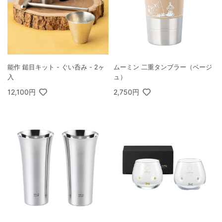
能作 鎚目キット - ぐい呑み - 2ヶ
ムーミン 二重タンブラー（ベージ
入
ュ）
12,100円
2,750円