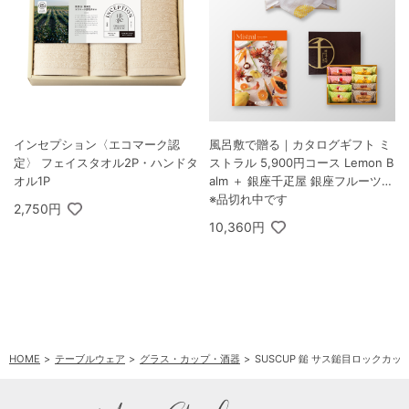
インセプション〈エコマーク認
風呂敷で贈る｜カタログギフト ミ
定〉 フェイスタオル2P・ハンドタ
ストラル 5,900円コース Lemon B
オル1P
alm ＋ 銀座千疋屋 銀座フルーツフ
ィナンシェ 8個入
※品切れ中です
2,750円
10,360円
HOME
テーブルウェア
グラス・カップ・酒器
SUSCUP 鎚 サス鎚目ロックカップ3