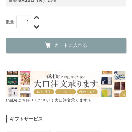
最短
8月25日（火）
出荷
数量
カートに入れる
theDeにお任せください！大口注文承ります≫
ギフトサービス