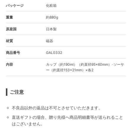
パッケージ
化粧箱
重量
約880g
原産国
日本製
材質
磁器
商品番号
GAL0332
内容
カップ（約190ml）（約直径95×60mm）･ソーサ
ー（約直径153×21mm）×各2
ご注意
不良品以外の返品は不可とさせていただきます。
直送ギフトの場合、贈り先様へ商品明細書等が送られること
はございません。