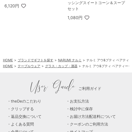
ッシングスイートコーン＆スープ
6,120円
セット
1,080円
HOME
ブランドでギフトを探す
NARUMI ナルミ
ナルミ アウ&プティ ペアティ
HOME
テーブルウェア
グラス・カップ・酒器
ナルミ アウ&プティ ペアティー
HOME
テーブルウェア
洋食器
ナルミ アウ&プティ ペアティー･コーヒーセット
User Guide
ご利用ガイド
theDeのこだわり
お支払方法
クリップする
検討中に保存
返品交換について
お届け方法配送料について
よくある質問
クーポンのご利用方法
会員について
サイトマップ