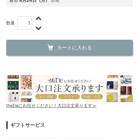
最短
8月24日（月）
出荷
数量
カートに入れる
theDeにお任せください！大口注文承ります≫
ギフトサービス