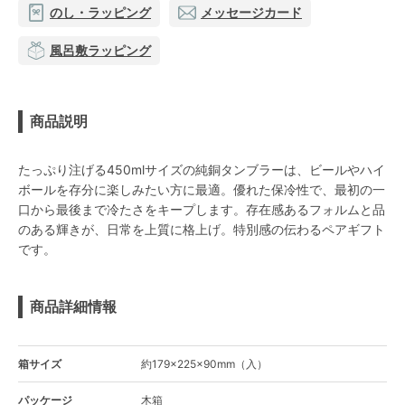
のし・ラッピング
メッセージカード
風呂敷ラッピング
商品説明
たっぷり注げる450mlサイズの純銅タンブラーは、ビールやハイ
ボールを存分に楽しみたい方に最適。優れた保冷性で、最初の一
口から最後まで冷たさをキープします。存在感あるフォルムと品
のある輝きが、日常を上質に格上げ。特別感の伝わるペアギフト
です。
商品詳細情報
箱サイズ
約179×225×90mm（入）
パッケージ
木箱