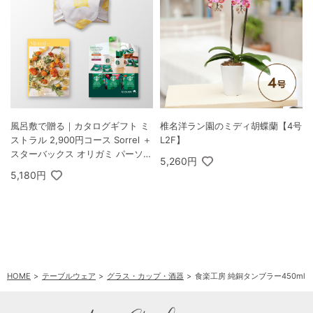
風呂敷で贈る｜カタログギフト ミ
椎名洋ラン園のミディ胡蝶蘭【4号
ストラル 2,900円コース Sorrel ＋
L2F】
スターバックス オリガミ パーソナ
5,260円
ルドリップ コーヒーギフトA
5,180円
HOME
テーブルウェア
グラス・カップ・酒器
食楽工房 純銅タンブラー450ml 2