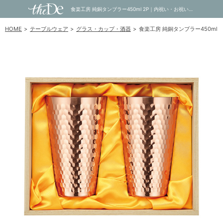
食楽工房 純銅タンブラー450ml 2P｜内祝い・お祝い・ギフト・贈り物の通販サイトtheDe(ザディー)
HOME
テーブルウェア
グラス・カップ・酒器
食楽工房 純銅タンブラー450ml 2