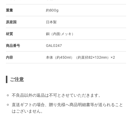
重量
約600g
原産国
日本製
材質
銅（内面:メッキ）
商品番号
GAL0247
内容
本体（約450ml）（約直径82×132mm）×2
ご注意
不良品以外の返品は不可とさせていただきます。
直送ギフトの場合、贈り先様へ商品明細書等が送られること
はございません。