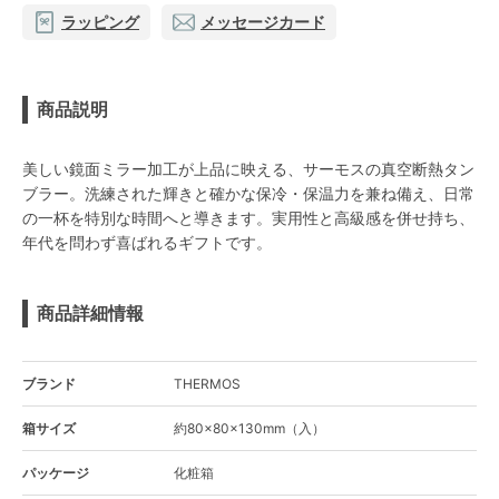
ラッピング
メッセージカード
商品説明
美しい鏡面ミラー加工が上品に映える、サーモスの真空断熱タン
ブラー。洗練された輝きと確かな保冷・保温力を兼ね備え、日常
の一杯を特別な時間へと導きます。実用性と高級感を併せ持ち、
年代を問わず喜ばれるギフトです。
商品詳細情報
ブランド
THERMOS
箱サイズ
約80×80×130mm（入）
パッケージ
化粧箱