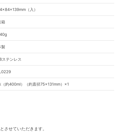
4×84×139mm（入）
粧箱
40g
本製
-8ステンレス
L0229
（約400ml）（約直径75×131mm）×1
とさせていただきます。