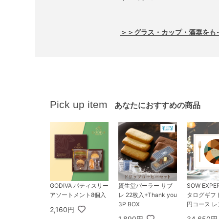
＞＞グラス・カップ・酒器をも
Pick up item
あなたにおすすめの商品
GODIVA パティスリー
資生堂パーラー サブ
SOW EXPE
アソートメント8個入
レ 22枚入+Thank you
タログギフト 
3P BOX
円コース 
2,160円
ギフト BRO
1,890円
34,650円