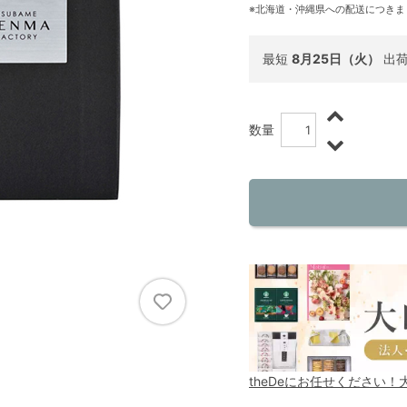
※北海道・沖縄県への配送につきま
最短
8月25日（火）
出
数量
theDeにお任せください