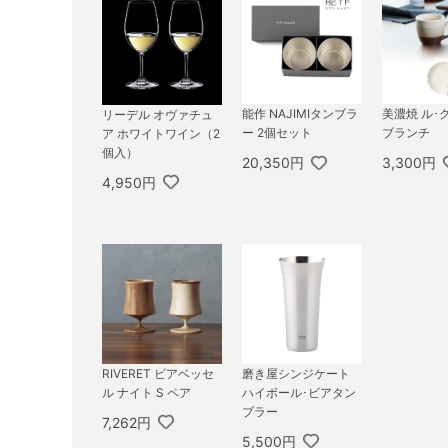
能作 NAJIMIタンブラ
美濃焼 ル･
リーデル オヴァチュ
ー 2個セット
ブランチ
ア ホワイトワイン（2
個入）
20,350円
3,300円
4,950円
RIVERET ビアベッセ
磨き屋シンジケート
ル ナイト S ペア
ハイボール･ビアタン
ブラー
7,262円
5,500円