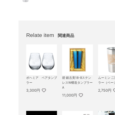
Relate item
関連商品
ボヘミア ペアタンブ
碧 銀古美18-8ステン
ムーミン 
ラー
レスW構造タンブラー
ラー（ベー
A
3,300円
2,750円
11,000円