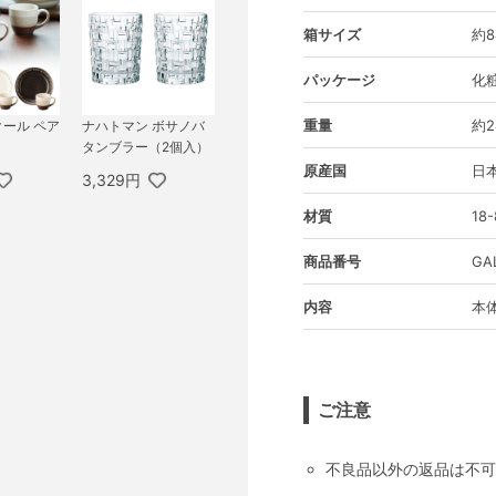
箱サイズ
約8
パッケージ
化
重量
約2
クール ペア
ナハトマン ボサノバ
タンブラー（2個入）
原産国
日
3,329円
材質
18
商品番号
GA
内容
本体
ご注意
不良品以外の返品は不可