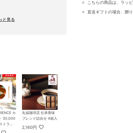
こちらの商品は、ラッピ
直送ギフトの場合、贈り
っと見る
RIENCE カ
丸福珈琲店 伝承香味
30,000
ブレンド詰合せ 4箱入
レストラン
2,160円
WN