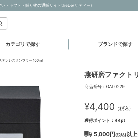
い・ギフト・贈り物の通販サイトtheDe(ザディー)
カテゴリで探す
ブランドで探す
ステンレスタンブラー400ml
燕研磨ファクトリ
商品番号：GAL0229
¥4,400
（税込）
獲得ポイント：44pt
5,000円
以上
(税込)