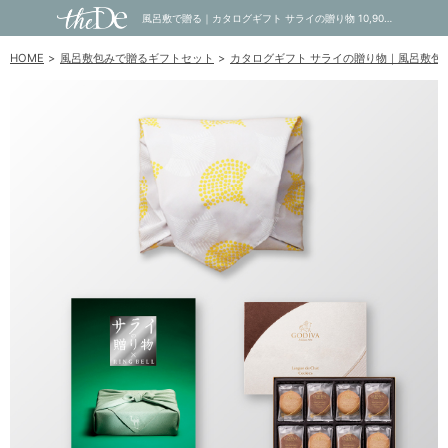
風呂敷で贈る｜カタログギフト サライの贈り物 10,900円コース 翡翠 ＋ GODIVA ゴディバ ラングドシャクッキーアソートメント 30枚入｜内祝い・お祝い・ギフト・贈り物の通販サイトtheDe(ザディー)
HOME
風呂敷包みで贈るギフトセット
カタログギフト サライの贈り物｜風呂敷包