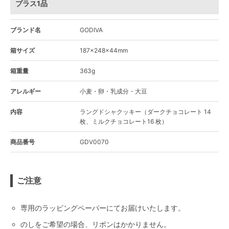
プラス1品
ブランド名
GODIVA
箱サイズ
187×248×44mm
箱重量
363g
アレルギー
小麦・卵・乳成分・大豆
内容
ラングドシャクッキー（ダークチョコレート 14
枚、ミルクチョコレート16 枚）
商品番号
GDV0070
ご注意
専用のラッピングペーパーにてお届けいたします。
のしをご希望の場合、リボンはかかりません。