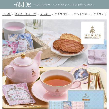
ニナス マリー・アントワネット ニナスオリジナルシークレットガーデンティータイム 19個｜内祝い・お祝い・ギフト・贈り物の通販サイトtheDe(ザディー)
HOME
洋菓子・スイーツ
クッキー
ニナス マリー・アントワネット ニナスオリ