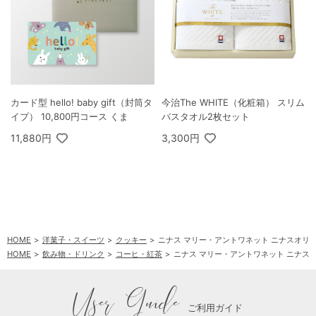
カード型 hello! baby gift（封筒タ
今治The WHITE（化粧箱） スリム
イプ） 10,800円コース くま
バスタオル2枚セット
11,880円
3,300円
HOME
洋菓子・スイーツ
クッキー
ニナス マリー・アントワネット ニナスオリ
HOME
飲み物・ドリンク
コーヒ・紅茶
ニナス マリー・アントワネット ニナス
User Guide
ご利用ガイド