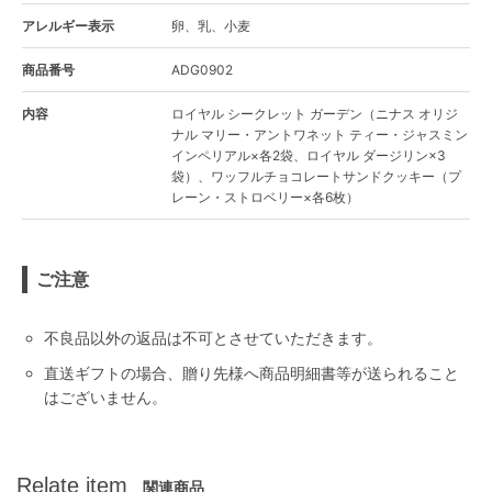
アレルギー表示
卵、乳、小麦
商品番号
ADG0902
内容
ロイヤル シークレット ガーデン（ニナス オリジ
ナル マリー・アントワネット ティー・ジャスミン
インペリアル×各2袋、ロイヤル ダージリン×3
袋）、ワッフルチョコレートサンドクッキー（プ
レーン・ストロベリー×各6枚）
ご注意
不良品以外の返品は不可とさせていただきます。
直送ギフトの場合、贈り先様へ商品明細書等が送られること
はございません。
Relate item
関連商品