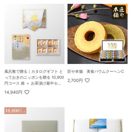
風呂敷で贈る｜カタログギフト と
匠や本舗 美食バウムクーヘンC
っておきのニッポンを贈る 10,900
2,700円
円コース 維 ＋ お茶漬け最中セッ
トD
14,940円