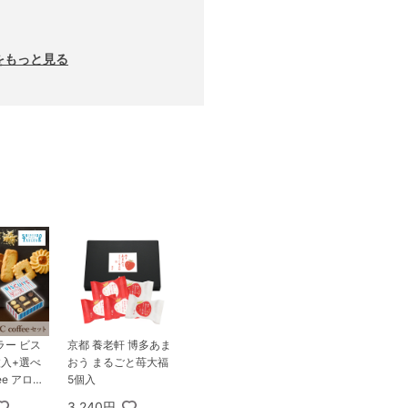
ーをもっと見る
ラー ビス
京都 養老軒 博多あま
枚入+選べ
おう まるごと苺大福
fee アロマ
5個入
3,240円