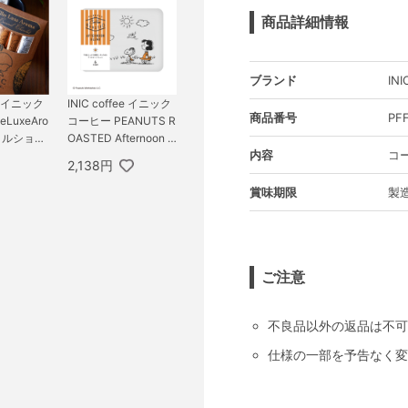
商品詳細情報
ブランド
INI
ee イニック
INIC coffee イニック
商品番号
PF
LuxeAro
コーヒー PEANUTS R
メルショコ
OASTED Afternoon B
内容
コー
メール便配
lend 6杯分
2,138円
賞味期限
製
ご注意
不良品以外の返品は不可
仕様の一部を予告なく変