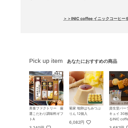
＞＞INIC coffee イニックコーヒ
Pick up item
あなたにおすすめの商品
美食ファクトリー 厳
菊家 地卵はちみつぷ
資生堂パー
選こだわり調味料ギフ
りん 12個入
キュイ 30
トA
るINIC cof
6,082円
シリーズ
3,240円
3,682円