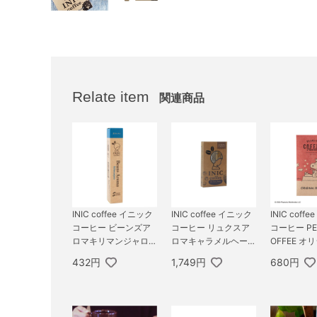
Relate item
関連商品
INIC coffee イニック
INIC coffee イニック
INIC coff
コーヒー ビーンズア
コーヒー リュクスア
コーヒー PE
ロマキリマンジャロ 3
ロマキャラメルヘーゼ
OFFEE オ
杯分
ルナッツ 6杯分／メー
レンド 3杯
432円
1,749円
680円
ル便配送
ル便配送