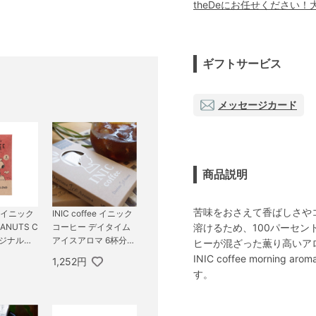
theDeにお任せください
ギフトサービス
メッセージカード
商品説明
苦味をおさえて香ばしさや
INIC coffee イニック
ee イニック
溶けるため、100パーセ
コーヒー デイタイム
ANUTS C
アイスアロマ 6杯分／
リジナルブ
ヒーが混ざった薫り高いア
メール便配送
分 ／メー
INIC coffee morn
1,252円
す。