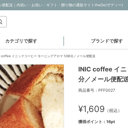
／メール便配送｜内祝い・お祝い・ギフト・贈り物の通販サイトtheDe(ザディー)
カテゴリで探す
ブランドで探す
IC coffee イニックコーヒー モーニングアロマ 12杯分／メール便配送
INIC coffe
分／メール便配
商品番号：PFF0027
¥1,609
（税込）
獲得ポイント：16pt