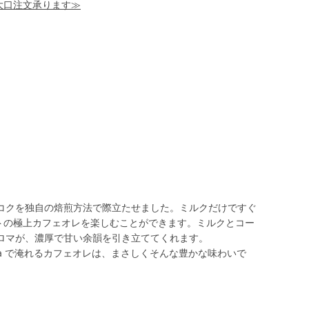
！大口注文承ります≫
コクを独自の焙煎方法で際立たせました。ミルクだけですぐ
ントの極上カフェオレを楽しむことができます。ミルクとコー
ロマが、濃厚で甘い余韻を引き立ててくれます。
ing aroma で淹れるカフェオレは、まさしくそんな豊かな味わいで