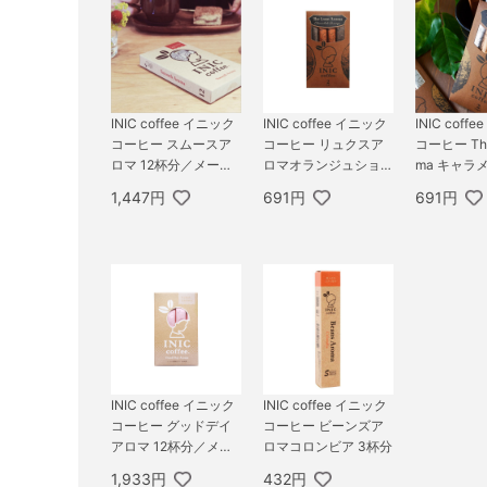
INIC coff
INIC coffee イニック
INIC coffee イニック
コーヒー The
コーヒー スムースア
コーヒー リュクスア
ma キャラ
ロマ 12杯分／メール
ロマオランジュショコ
ラ 2杯分／
便配送
ラ 2杯分／メール便配
691円
1,447円
691円
送
送
INIC coffee イニック
INIC coffee イニック
コーヒー グッドデイ
コーヒー ビーンズア
アロマ 12杯分／メー
ロマコロンビア 3杯分
ル便配送
1,933円
432円