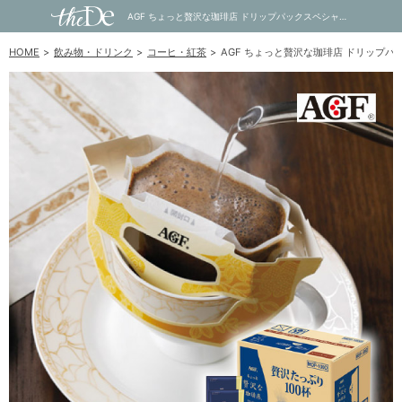
AGF ちょっと贅沢な珈琲店 ドリップパックスペシャル･ブレンド｜内祝い・お祝い・ギフト・贈り物の通販サイトtheDe(ザディー)
HOME
飲み物・ドリンク
コーヒ・紅茶
AGF ちょっと贅沢な珈琲店 ドリップパ