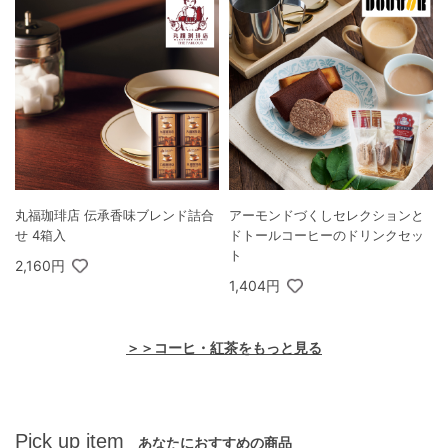
丸福珈琲店 伝承香味ブレンド詰合
アーモンドづくしセレクションと
せ 4箱入
ドトールコーヒーのドリンクセッ
ト
2,160円
1,404円
＞＞コーヒ・紅茶をもっと見る
Pick up item
あなたにおすすめの商品