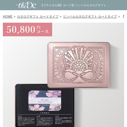
【ブライダル用】カード型 リンベルカタログギフト プラスグルメ（缶タイプ） 50,800円コース ゾディアック＆ヘリオス｜内祝い・お祝い・ギフト・贈り物の通販サイトtheDe(ザディー)
HOME
カタログギフト カードタイプ
リンベルカタログギフト カードタイプ
【ブ