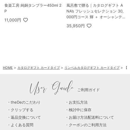
食楽工房 純銅タンブラー450ml 2
風呂敷で贈る｜カタログギフト A
P
NA’s フレッシュセレクション 30,
000円コース 輝 ＋ オーシャンテ
11,000円
ール Speciality Coffee＆バームセ
35,950円
ット A
HOME
カタログギフト カードタイプ
リンベルカタログギフト カードタイプ
【ブ
User Guide
ご利用ガイド
theDeのこだわり
お支払方法
クリップする
検討中に保存
返品交換について
お届け方法配送料について
よくある質問
クーポンのご利用方法