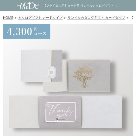
【ブライダル用】カード型 リンベルカタログギフト プラスエコグルメ（コンパクトタイプ） 4,300円コース オリオン＆エコダイアナ｜内祝い・お祝い・ギフト・贈り物の通販サイトtheDe(ザディー)
HOME
カタログギフト カードタイプ
リンベルカタログギフト カードタイプ
【ブ