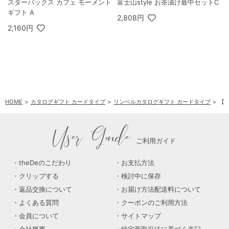
スターバックス カフェ モーメント
富士山style お茶漬け最中セットC
ギフト A
2,808円
2,160円
HOME
カタログギフト カードタイプ
リンベルカタログギフト カードタイプ
【ブ
User Guide
ご利用ガイド
theDeのこだわり
お支払方法
クリップする
検討中に保存
返品交換について
お届け方法配送料について
よくある質問
クーポンのご利用方法
会員について
サイトマップ