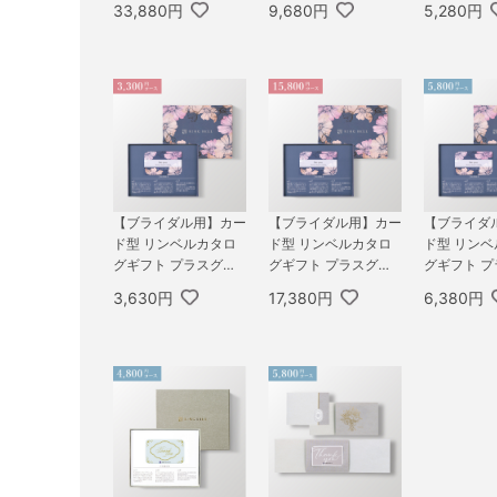
33,880円
9,680円
5,280円
SSIC） 30,800円コ
カシオペア＆フォナッ
WER） 4,
ース クェーサー＆マ
クス
ス マゼラ
ーキュリー
ス
【ブライダル用】カー
【ブライダル用】カー
【ブライダ
ド型 リンベルカタロ
ド型 リンベルカタロ
ド型 リン
グギフト プラスグル
グギフト プラスグル
グギフト 
メ（BOXタイプ FLO
メ（BOXタイプ FLO
グルメ（BO
3,630円
17,380円
6,380円
WER） 3,300円コー
WER） 15,800円コー
LOWER） 5
ス ビーハイブ
ス ネプチューン＆ト
ース プレ
リトン
コジュピタ