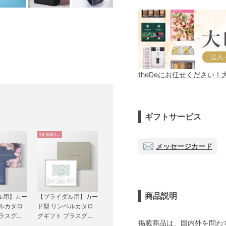
theDeにお任せください
ギフトサービス
メッセージカード
商品説明
ル用】カー
【ブライダル用】カー
ベルカタロ
ド型 リンベルカタロ
プラスグル
グギフト プラスグル
掲載商品は、国内外を問わ
プ FLO
メ（BOXタイプ CLA