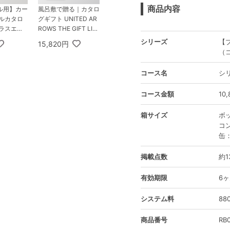
商品内容
ル用】カー
風呂敷で贈る｜カタロ
ベルカタロ
グギフト UNITED AR
プラスエコ
ROWS THE GIFT LIS
Xタイプ
T 10,900円コース CH
シリーズ
【
15,820円
 3,800円
＋ TSUTSUMI 瑞穂の
（
アデス＆エ
恵みA
コース名
シ
コース金額
10
箱サイズ
ボッ
コン
缶：
掲載点数
約1
有効期限
6
システム料
8
商品番号
RB