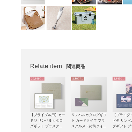
Relate item
関連商品
【ブライダル用】カー
リンベルカタログギフ
【ブライダ
ド型 リンベルカタロ
ト カードタイプ プラ
ド型 リン
グギフト プラスグル
スグルメ（封筒タイ
グギフト 
メ（BOXタイプ CLA
プ） 8,800円コース
メ（BOXタイ