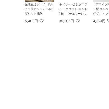
産地直送グルメ│ドル
ル･クルーゼ シグニチ
【ブライダ
チェ風カルツォーネピ
ャー ココット･ロンド
ド型 リン
ザセット 5袋
18cm（チェリーレッ
グギフト 
ド）
グルメ（BO
5,400円
35,200円
4,180円
CLASSIC）
コース ヒ
コサターン