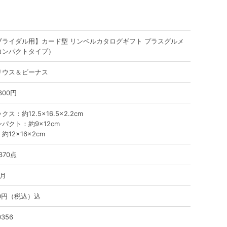
ブライダル用】カード型 リンベルカタログギフト プラスグルメ
コンパクトタイプ）
リウス＆ビーナス
,800円
クス：約12.5×16.5×2.2cm
パクト：約9×12cm
約12×16×2cm
370点
ヶ月
80円（税込）込
0356