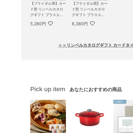
【ブライダル用】カー
【ブライダル用】カー
ド型 リンベルカタロ
ド型 リンベルカタロ
グギフト プラスエコ
グギフト プラスエコ
グルメ（BOXタイプ
グルメ（コンパクトタ
5,280円
6,380円
CLASSIC） 4,800円
イプ） 5,800円コース
コース マゼラン＆エ
プレアデス＆エコジュ
コアイリス
ピター
＞＞リンベルカタログギフト カードタ
Pick up item
あなたにおすすめの商品