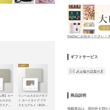
theDeにお任せください
ギフトサービス
メッセージカード
商品説明
ル用】カー
リンベルカタログギフ
ベルカタロ
ト カードタイプ プラ
プラスグル
スエコグルメ（BOX
掲載商品は、国内外を問わ
プ CLA
タイプ） 4,800円コ