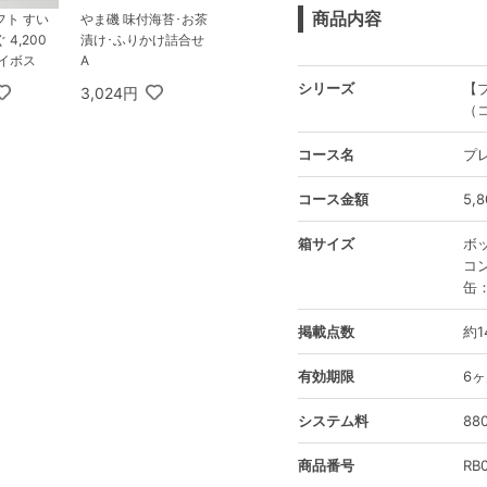
商品内容
フト すい
やま磯 味付海苔･お茶
4,200
漬け･ふりかけ詰合せ
イボス
A
シリーズ
【
3,024円
（
コース名
プ
コース金額
5,
箱サイズ
ボッ
コン
缶：
掲載点数
約1
有効期限
6
システム料
8
商品番号
RB