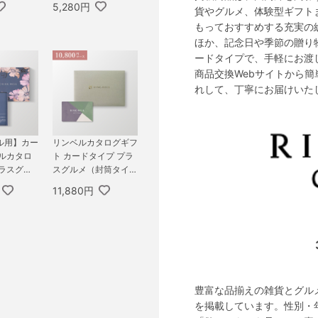
5,280円
貨やグルメ、体験型ギフト
800円コー
ース マゼラン＆エコ
もっておすすめする充実の
ス＆サター
アイリス
ほか、記念日や季節の贈り
ードタイプで、手軽にお渡
商品交換Webサイトから簡
れして、丁寧にお届けいた
ル用】カー
リンベルカタログギフ
ベルカタロ
ト カードタイプ プラ
プラスグル
スグルメ（封筒タイ
プ FLO
プ） 10,800円コース
11,880円
,800円コー
シリウス＆ビーナス
リィ＆ビア
豊富な品揃えの雑貨とグル
を掲載しています。性別・