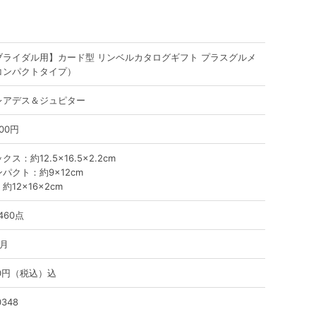
ブライダル用】カード型 リンベルカタログギフト プラスグルメ
コンパクトタイプ）
レアデス＆ジュピター
800円
クス：約12.5×16.5×2.2cm
パクト：約9×12cm
約12×16×2cm
460点
ヶ月
80円（税込）込
0348