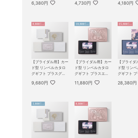
6,380円
4,730円
4,180円
SSIC） 5,800円コー
WER） 4,300円コー
SSIC） 3,
ス プレアデス＆ジュ
ス オリオン＆ダイア
ス ヒアデ
ピター
ナ
ン
【ブライダル用】カー
【ブライダル用】カー
【ブライダ
ド型 リンベルカタロ
ド型 リンベルカタロ
ド型 リン
グギフト プラスグル
グギフト プラスエコ
グギフト 
メ（コンパクトタイ
グルメ（缶タイプ） 1
メ（BOXタイ
9,680円
11,880円
28,380円
プ） 8,800円コース
0,800円コース シリ
WER） 25
カシオペア＆フォナッ
ウス＆エコビーナス
ス ルミナ
クス
ンカ