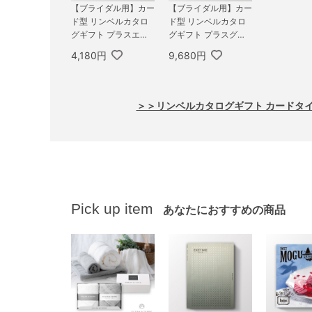
【ブライダル用】カー
【ブライダル用】カー
ド型 リンベルカタロ
ド型 リンベルカタロ
グギフト プラスエコ
グギフト プラスグル
グルメ（コンパクトタ
メ（缶タイプ） 8,800
4,180円
9,680円
イプ） 3,800円コー
円コース カシオペア
ス ヒアデス＆エコサ
＆フォナックス
ターン
＞＞リンベルカタログギフト カードタ
Pick up item
あなたにおすすめの商品