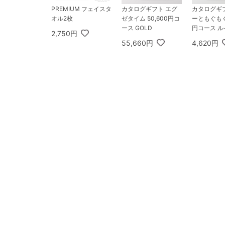
PREMIUM フェイスタ
カタログギフト エグ
カタログギ
オル2枚
ゼタイム 50,600円コ
ーともぐもぐ 
ース GOLD
円コース ル
2,750円
55,660円
4,620円