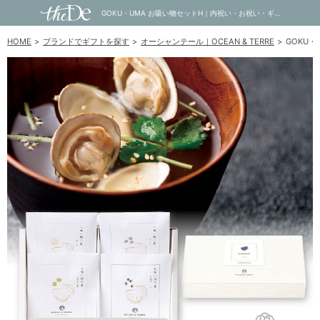
GOKU・UMA お吸い物セットH｜内祝い・お祝い・ギフト・贈り物の通販サイトtheDe(ザディー)
HOME
ブランドでギフトを探す
オーシャンテール｜OCEAN & TERRE
GOKU・