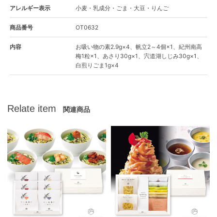
アレルギー表示
小麦・乳成分・ごま・大豆・りんご
商品番号
OT0632
内容
お吸い物の素2.9g×4、帆立2～4個×1、紀州南高
梅1粒×1、あさり30g×1、宍道湖しじみ30g×1、
白煎りごま1g×4
Relate item
関連商品