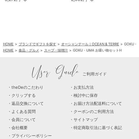
HOME
ブランドでギフトを探す
オーシャンテール｜OCEAN & TERRE
GOKU・
HOME
食品・グルメ
スープ・味噌汁
GOKU・UMA お吸い物セットH
User Guide
ご利用ガイド
theDeのこだわり
お支払方法
クリップする
検討中に保存
返品交換について
お届け方法配送料について
よくある質問
クーポンのご利用方法
会員について
サイトマップ
会社概要
特定商取引法に基づく表記
プライバシーポリシー