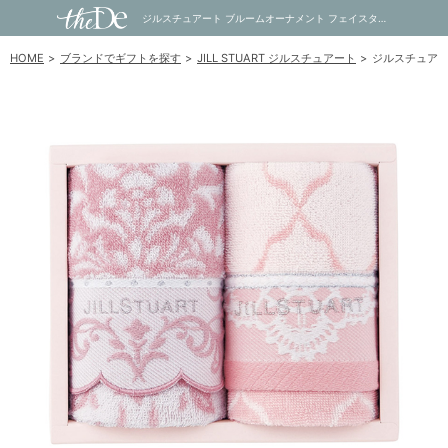
ジルスチュアート ブルームオーナメント フェイスタオル2P｜内祝い・お祝い・ギフト・贈り物の通販サイトtheDe(ザディー)
HOME
ブランドでギフトを探す
JILL STUART ジルスチュアート
ジルスチュアー