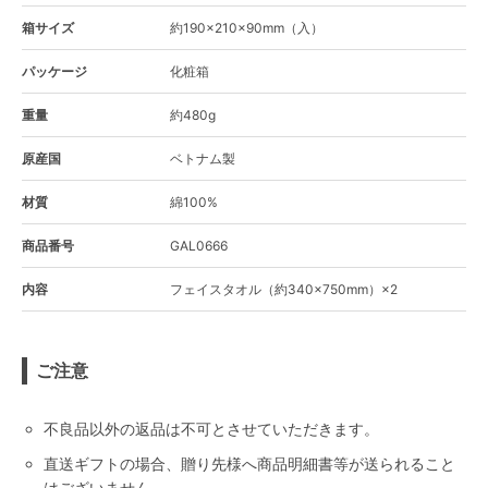
箱サイズ
約190×210×90mm（入）
パッケージ
化粧箱
重量
約480g
原産国
ベトナム製
材質
綿100%
商品番号
GAL0666
内容
フェイスタオル（約340×750mm）×2
ご注意
不良品以外の返品は不可とさせていただきます。
直送ギフトの場合、贈り先様へ商品明細書等が送られること
はございません。