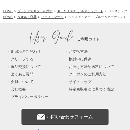
HOME
ブランドでギフトを探す
JILL STUART ジルスチュアート
ジルスチュアー
HOME
タオル・寝具
フェイスタオル
ジルスチュアート ブルームオーナメント 
User Guide
ご利用ガイド
theDeのこだわり
お支払方法
クリップする
検討中に保存
返品交換について
お届け方法配送料について
よくある質問
クーポンのご利用方法
会員について
サイトマップ
会社概要
特定商取引法に基づく表記
プライバシーポリシー
お問い合わせフォーム