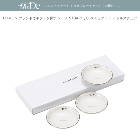
ジルスチュアート トリオプレートセット｜内祝い・お祝い・ギフト・贈り物の通販サイトtheDe(ザディー)
HOME
ブランドでギフトを探す
JILL STUART ジルスチュアート
ジルスチュアー