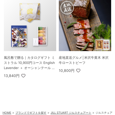
風呂敷で贈る｜カタログギフト ミ
産地直送グルメ│米沢牛黄木 米沢
ストラル 10,900円コース English
牛ローストビーフ
Lavender ＋ オーシャンテール 極
10,800円
バームセット A
13,840円
HOME
ブランドでギフトを探す
JILL STUART ジルスチュアート
ジルスチュアー