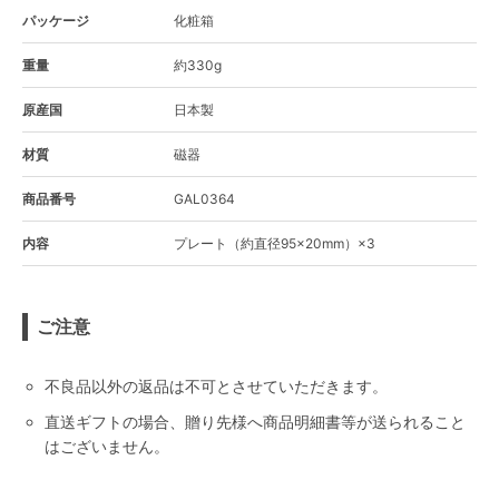
パッケージ
化粧箱
重量
約330g
原産国
日本製
材質
磁器
商品番号
GAL0364
内容
プレート（約直径95×20mm）×3
ご注意
不良品以外の返品は不可とさせていただきます。
直送ギフトの場合、贈り先様へ商品明細書等が送られること
はございません。