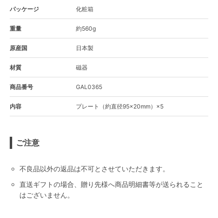
パッケージ
化粧箱
重量
約560g
原産国
日本製
材質
磁器
商品番号
GAL0365
内容
プレート（約直径95×20mm）×5
ご注意
不良品以外の返品は不可とさせていただきます。
直送ギフトの場合、贈り先様へ商品明細書等が送られること
はございません。