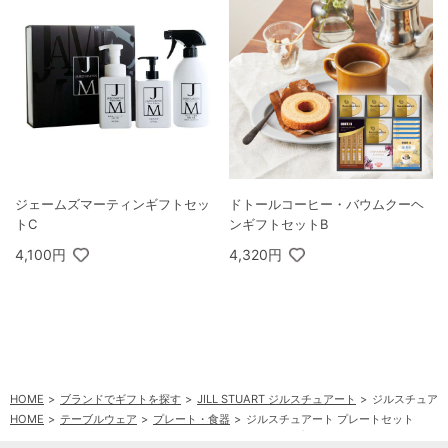
ジェームズマーティンギフトセッ
ドトールコーヒー・バウムクーヘ
トC
ンギフトセットB
4,100円
4,320円
HOME
ブランドでギフトを探す
JILL STUART ジルスチュアート
ジルスチュアー
HOME
テーブルウェア
プレート・食器
ジルスチュアート プレートセット
HOME
テーブルウェア
洋食器
ジルスチュアート プレートセット