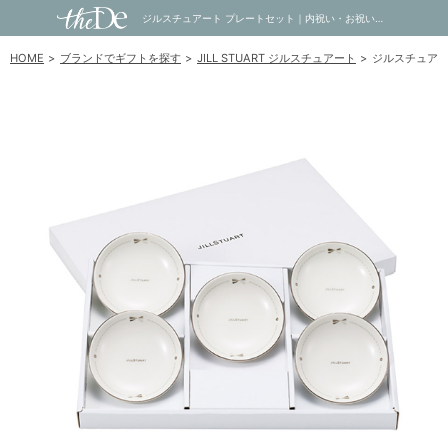
ジルスチュアート プレートセット｜内祝い・お祝い・ギフト・贈り物の通販サイトtheDe(ザディー)
HOME
ブランドでギフトを探す
JILL STUART ジルスチュアート
ジルスチュアー