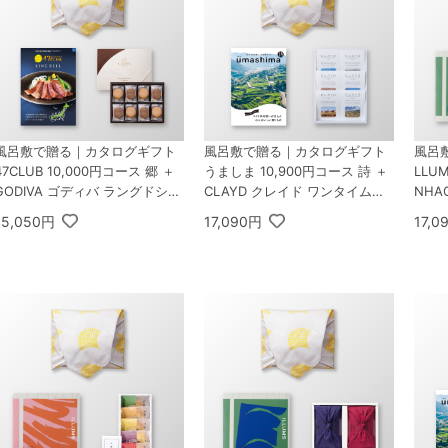
風呂敷で贈る｜カタログギフト
風呂敷で贈る｜カタログギフト
風呂
47CLUB 10,000円コース 郷 ＋
うましま 10,900円コース 詩 ＋
LLU
GODIVA ゴディバ ラングドシャ
CLAYD クレイド ワンタイムギ
NHA
クッキーアソートメント 30枚入
フト
ワン
15,050円
17,090円
17,0