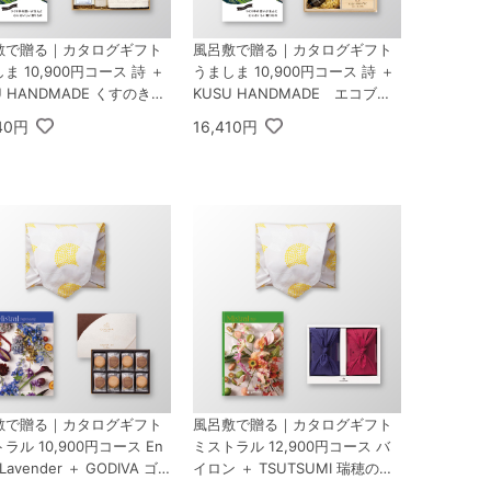
敷で贈る｜カタログギフト
風呂敷で贈る｜カタログギフト
ま 10,900円コース 詩 ＋
うましま 10,900円コース 詩 ＋
U HANDMADE くすのきア
KUSU HANDMADE エコブロ
バスギフトセット C
ック18個オイル付き 桐箱
240円
16,410円
敷で贈る｜カタログギフト
風呂敷で贈る｜カタログギフト
ラル 10,900円コース En
ミストラル 12,900円コース バ
h Lavender ＋ GODIVA ゴ
イロン ＋ TSUTSUMI 瑞穂の恵
バ ラングドシャクッキーア
みA