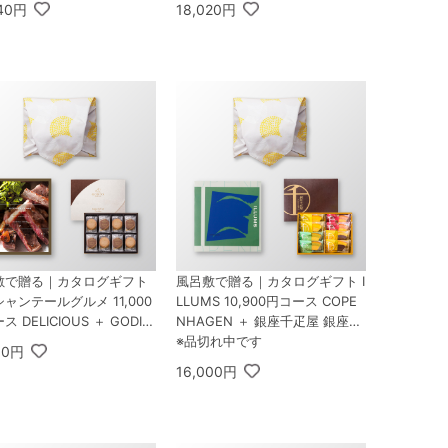
040円
18,020円
メント 30枚入
敷で贈る｜カタログギフト
風呂敷で贈る｜カタログギフト I
ャンテールグルメ 11,000
LLUMS 10,900円コース COPE
 DELICIOUS ＋ GODIV
NHAGEN ＋ 銀座千疋屋 銀座フ
ゴディバ ラングドシャクッキ
ルーツクーヘン 8個入
※品切れ中です
50円
ソートメント 30枚入
16,000円