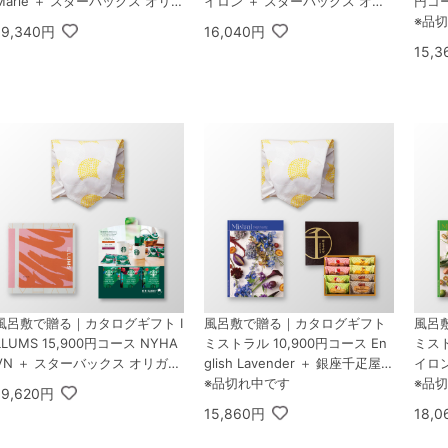
Marie ＋ スターバックス オリガ
イロン ＋ スターバックス オリ
円コー
ミ パーソナルドリップ コーヒー
ガミ パーソナルドリップ コーヒ
疋屋
※品
19,340円
16,040円
ギフトA
ーギフトA
入
15,
風呂敷で贈る｜カタログギフト I
風呂敷で贈る｜カタログギフト
風呂
LLUMS 15,900円コース NYHA
ミストラル 10,900円コース En
ミスト
VN ＋ スターバックス オリガミ
glish Lavender ＋ 銀座千疋屋
イロン
パーソナルドリップ コーヒーギ
銀座フルーツフィナンシェ 8個
※品切れ中です
ーツ
※品
19,620円
フトA
入
15,860円
18,