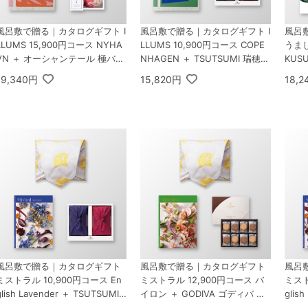
風呂敷で贈る｜カタログギフト I
風呂敷で贈る｜カタログギフト I
風呂
LLUMS 15,900円コース NYHA
LLUMS 10,900円コース COPE
うまし
VN ＋ オーシャンテール 極バー
NHAGEN ＋ TSUTSUMI 瑞穂の
KUS
ムセット A
恵みA
ロマ 
19,340円
15,820円
18,
風呂敷で贈る｜カタログギフト
風呂敷で贈る｜カタログギフト
風呂
ミストラル 10,900円コース En
ミストラル 12,900円コース バ
ミスト
glish Lavender ＋ TSUTSUMI
イロン ＋ GODIVA ゴディバ ラ
glis
瑞穂の恵みA
ングドシャクッキーアソートメ
ディ