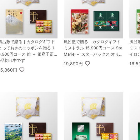
風呂敷で贈る｜カタログギフト
風呂敷で贈る｜カタログギフト
風呂
とっておきのニッポンを贈る 1
ミストラル 15,900円コース Ste
ミスト
0,900円コース 維 ＋ 銀座千疋
Marie ＋ スターバックス オリガ
イロン
屋 銀座フルーツフィナンシェ 8
※品切れ中です
ミ パーソナルドリップ コーヒー
ガミ
19,890円
16,
個入
ギフトB
ーギ
15,860円