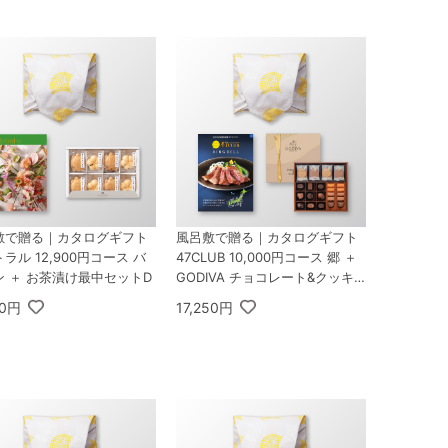
敷で贈る｜カタログギフト
風呂敷で贈る｜カタログギフト
ラル 12,900円コース バ
47CLUB 10,000円コース 郷 ＋
ン ＋ お茶漬け最中セットD
GODIVA チョコレート&クッキ
ー アソートメント（チョコレー
40円
17,250円
ト19粒入/クッキー8枚入）