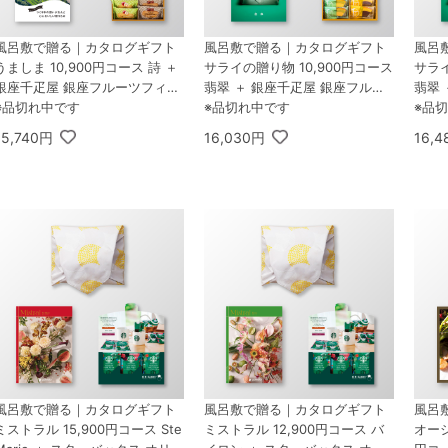
風呂敷で贈る｜カタログギフト
風呂敷で贈る｜カタログギフト
風呂
うましま 10,900円コース 詩 ＋
サライの贈り物 10,900円コース
サライ
銀座千疋屋 銀座フルーツフィナ
翡翠 ＋ 銀座千疋屋 銀座フルー
翡翠 
ンシェ 8個入
※品切れ中です
ツクーヘン 8個入
※品切れ中です
ツフ
※品
15,740円
16,030円
16,
風呂敷で贈る｜カタログギフト
風呂敷で贈る｜カタログギフト
風呂
ミストラル 15,900円コース Ste
ミストラル 12,900円コース バ
オーシ