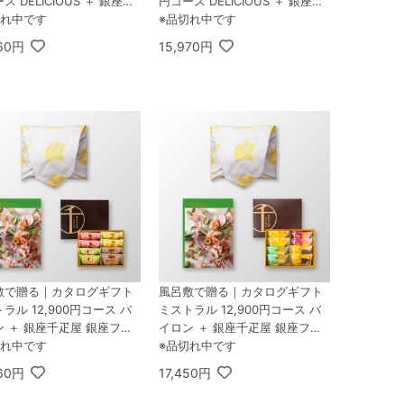
ス DELICIOUS ＋ 銀座千
円コース DELICIOUS ＋ 銀座千
 銀座フルーツクーヘン 8個
切れ中です
疋屋 銀座フルーツフィナンシェ
※品切れ中です
8個入
360円
15,970円
敷で贈る｜カタログギフト
風呂敷で贈る｜カタログギフト
ラル 12,900円コース バ
ミストラル 12,900円コース バ
 ＋ 銀座千疋屋 銀座フル
イロン ＋ 銀座千疋屋 銀座フル
フィナンシェ 8個入
切れ中です
ーツクーヘン 8個入
※品切れ中です
060円
17,450円