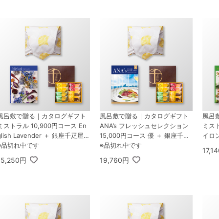
風呂敷で贈る｜カタログギフト
風呂敷で贈る｜カタログギフト
風呂
ミストラル 10,900円コース En
ANA’s フレッシュセレクション
ミスト
glish Lavender ＋ 銀座千疋屋
15,000円コース 優 ＋ 銀座千疋
イロ
銀座フルーツクーヘン 8個入
※品切れ中です
屋 銀座フルーツクーヘン 8個入
※品切れ中です
17,1
15,250円
19,760円