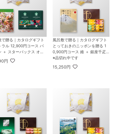
敷で贈る｜カタログギフト
風呂敷で贈る｜カタログギフト
ラル 12,900円コース バ
とっておきのニッポンを贈る 1
 ＋ スターバックス オリ
0,900円コース 維 ＋ 銀座千疋
 パーソナルドリップ コーヒ
屋 銀座フルーツクーヘン 8個入
※品切れ中です
590円
フトB
15,250円