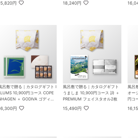
15,820円
18,240円
16,
ント 30枚入
ソート
風呂敷で贈る｜カタログギフト I
風呂敷で贈る｜カタログギフト
風呂
LLUMS 10,900円コース COPE
うましま 10,900円コース 詩 ＋
オーシ
NHAGEN ＋ GODIVA ゴディバ
PREMIUM フェイスタオル2枚
円コース
ラングドシャクッキーアソート
A 
16,300円
15,490円
16,1
メント 30枚入
ーア