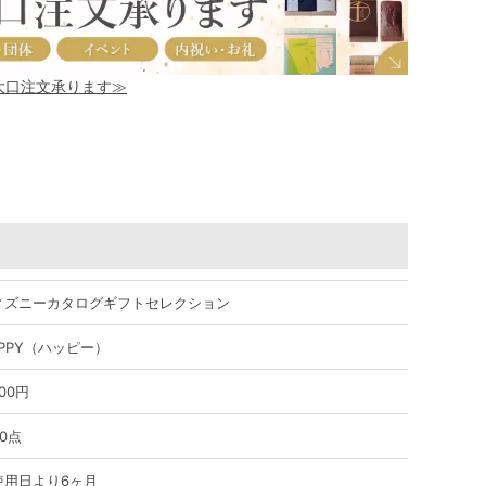
！大口注文承ります≫
ィズニーカタログギフトセレクション
APPY（ハッピー）
800円
0点
使用日より6ヶ月