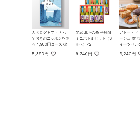
カタログギフト とっ
光武 北斗の拳 芋焼酎
ガトー・ド
ておきのニッポンを贈
ミニボトルセット（S
ージュ 横
る 4,900円コース 弥
H-R）×2
イーツセレク
8個
5,390円
9,240円
3,240円