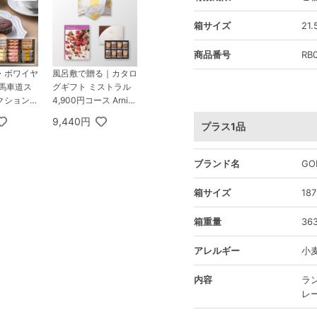
箱サイズ
21.
商品番号
RB
・ボワイヤ
風呂敷で贈る｜カタロ
浜馬車道ス
グギフト ミストラル
ション 1
4,900円コース Arnic
a ＋ GODIVA ゴディ
9,440円
プラス1品
バ ラングドシャクッ
キーアソートメント 3
0枚入
ブランド名
GO
箱サイズ
18
箱重量
36
アレルギー
小
内容
ラ
レー