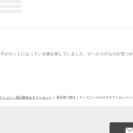
菓子がセットになっている物を探していました。ぴったりのものが見つ
クション｜風呂敷包みギフトセット
風呂敷で贈る｜ディズニーカタログギフトセレクション 4,800円