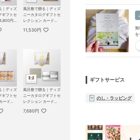
る｜ディズ
風呂敷で贈る｜ディズ
グギフトセ
ニーカタログギフトセ
,800円
レクション カードタ
PY ＋ オ
イプ 4,800円コース
無
11,530円
ール 極バ
ハッピー ＋ KUSU HA
を
A
NDMADE くすのきア
ロマ バスギフトセッ
ト C
ギフトサービス
る｜ディズ
風呂敷で贈る｜ディズ
グギフトセ
ニーカタログギフトセ
のし・ラッピング
 カードタ
レクション カードタ
0円コース
イプ 3,800円コース
7,680円
 お茶漬け
スマイル ＋ PREMIU
D
M フェイスタオル2枚