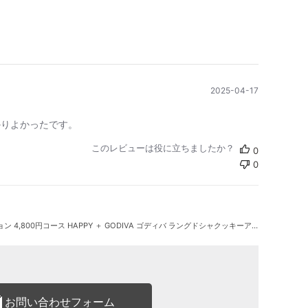
公
2025-04-17
開
日
かりよかったです。
このレビューは役に立ちましたか？
0
0
コース HAPPY ＋ GODIVA ゴディバ ラングドシャクッキーアソートメント 30枚入
お問い合わせフォーム