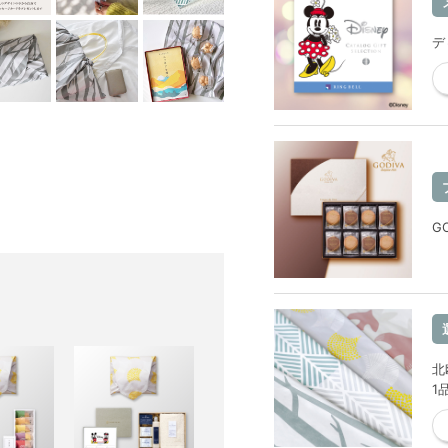
デ
G
北
1