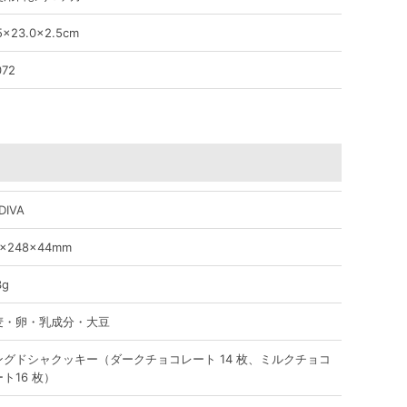
5×23.0×2.5cm
072
DIVA
7×248×44mm
3g
麦・卵・乳成分・大豆
ングドシャクッキー（ダークチョコレート 14 枚、ミルクチョコ
ト16 枚）