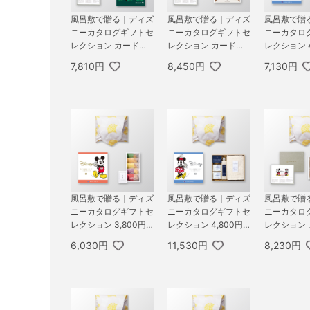
風呂敷で贈る｜ディズ
風呂敷で贈る｜ディズ
風呂敷で贈
ニーカタログギフトセ
ニーカタログギフトセ
ニーカタロ
レクション カードタ
レクション カードタ
レクション 4
イプ 4,800円コース
イプ 4,800円コース
コース HAP
7,810円
8,450円
7,130円
ハッピー ＋ スターバ
ハッピー ＋ ポップコ
ーシャンテ
ックス オリガミ パー
ーン＆フルーツバーム
ームセット 
ソナルドリップ コー
セットA
ヒーギフトA
風呂敷で贈る｜ディズ
風呂敷で贈る｜ディズ
風呂敷で贈
ニーカタログギフトセ
ニーカタログギフトセ
ニーカタロ
レクション 3,800円
レクション 4,800円
レクション
コース SMILE ＋ オー
コース HAPPY ＋ KU
イプ 4,80
6,030円
11,530円
8,230円
シャンテール 極バー
SU HANDMADE くす
ハッピー ＋
ムセット A
のきアロマ バスギフ
最中セット
トセット C