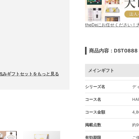
theDeにお任せください
商品内容：DST0888
メインギフト
包みギフトセットをもっと見る
シリーズ名
デ
コース名
H
コース金額
4,
掲載点数
約9
有効期限
ご