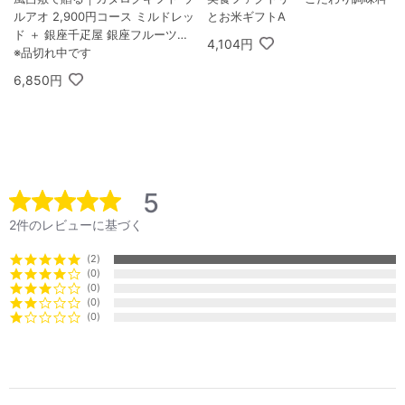
ルアオ 2,900円コース ミルドレッ
とお米ギフトA
ド ＋ 銀座千疋屋 銀座フルーツク
4,104円
ーヘン 8個入
※品切れ中です
6,850円
5
2件のレビューに基づく
2
0
0
0
0