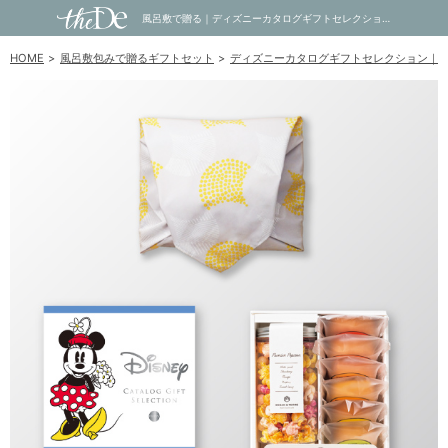
風呂敷で贈る｜ディズニーカタログギフトセレクション 4,800円コース HAPPY ＋ ポップコーン＆フルーツバームセットA｜内祝い・お祝い・ギフト・贈り物の通販サイトtheDe(ザディー)
HOME
風呂敷包みで贈るギフトセット
ディズニーカタログギフトセレクション｜