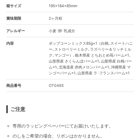
箱サイズ
195×184×85mm
賞味期限
2ヶ月程
アレルギー
小麦･卵･乳成分
内容
ポップコーンミックス85g×1（白桃､スイートハニ
ー､ストロベリーミルク､ラズベリー＆リッチミル
ク､マンゴー）､栃木県産 とちおとめ苺バーム×1､
山形県産 さくらんぼバーム×1､山梨県産 白桃バー
ム×1､北海道産 赤肉メロンバーム×1､沖縄県産 マ
ンゴーバーム×1､山形県産 ラ･フランスバーム×1
商品番号
OT0493
ご注意
専用のラッピングペーパーにてお届けいたします。
のしをご希望の場合、リボンはかかりません。