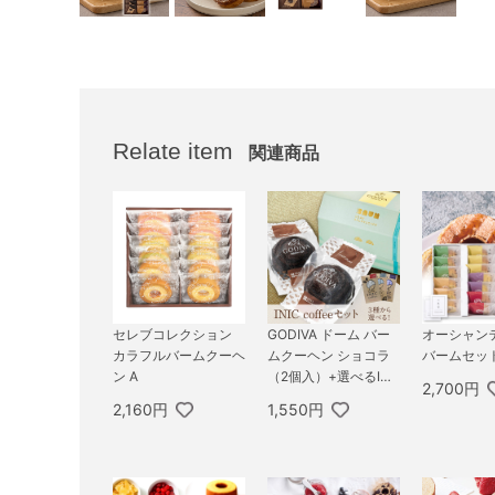
Relate item
関連商品
セレブコレクション
GODIVA ドーム バー
オーシャン
カラフルバームクーヘ
ムクーヘン ショコラ
バームセッ
ン A
（2個入）+選べるINI
2,700円
C coffee アロマシリ
2,160円
1,550円
ーズ