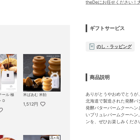
theDeにお任せください
ギフトサービス
のし・ラッピング
商品説明
ありがとうやおめでとうが
テール 極
米ばあむ 米飴
北海道で製造された発酵バ
トＤ
1,512円
発酵バターバームクーヘン
いブリュレバームクーヘン
ンを、ぜひお楽しみくださ