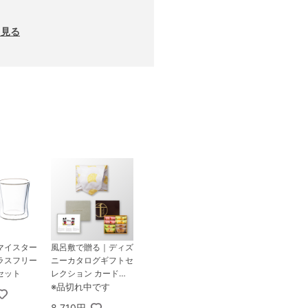
と見る
マイスター
風呂敷で贈る｜ディズ
ラスフリー
ニーカタログギフトセ
セット
レクション カードタ
イプ 3,800円コース
※品切れ中です
スマイル ＋ 銀座千疋
8,710円