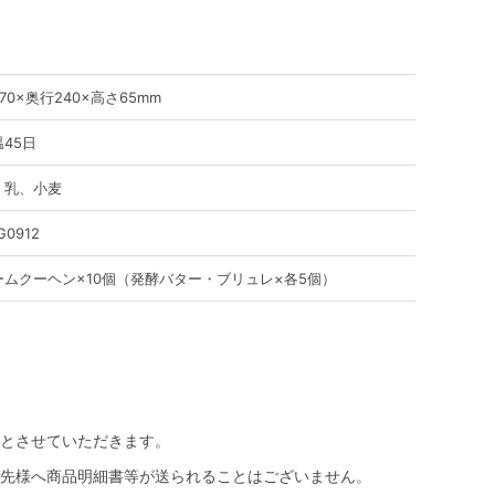
70×奥行240×高さ65mm
45日
、乳、小麦
G0912
ームクーヘン×10個（発酵バター・ブリュレ×各5個）
とさせていただきます。
先様へ商品明細書等が送られることはございません。