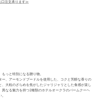
！大口注文承ります≫
、もっと特別になる贈り物。
ター、アーモンドプードルを使用した、コクと芳醇な香りの
と、大粒のざらめを焦がしたジャリジャリとした食感が楽し
。異なる魅力を持つ2種類のホテルオークラのバームクーヘ
い。