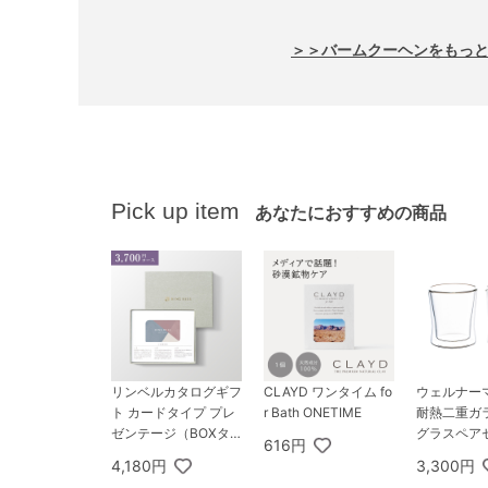
＞＞バームクーヘンをもっ
Pick up item
あなたにおすすめの商品
リンベルカタログギフ
CLAYD ワンタイム fo
ウェルナー
ト カードタイプ プレ
r Bath ONETIME
耐熱二重ガ
ゼンテージ（BOXタ
グラスペア
616円
イプ） 3,800円コー
4,180円
3,300円
ス ギャロップ