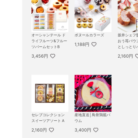
オーシャンテール ド
ボヌールカラーズ
坂井シェフ
ライフルーツ&フルー
おう苺パウ
1,188円
ツバームセットB
としっとり
ヘン詰合せ 
3,456円
2,160円
セレブコレクション
産地直送│鳥骨鶏籠バ
スイーツアソート A
ウム
2,160円
3,400円