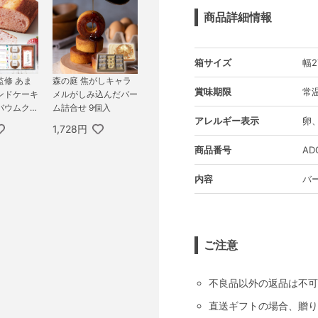
商品詳細情報
箱サイズ
幅2
監修 あま
森の庭 焦がしキャラ
賞味期限
常温
ンドケーキ
メルがしみ込んだバー
バウムクー
ム詰合せ 9個入
アレルギー表示
卵
A
1,728円
商品番号
AD
内容
バ
ご注意
不良品以外の返品は不可
直送ギフトの場合、贈り