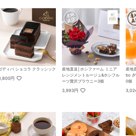
ゴディバ ショコラ クラッシック
産地直送│ホシファーム ミニア
産地直
レンジメントルージュ&ホシフル
bo 
3,800円
ーツ贅沢ブラウニー3個
0個
3,993円
3,0