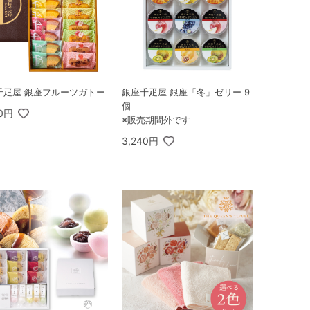
千疋屋 銀座フルーツガトー
銀座千疋屋 銀座「冬」ゼリー 9
個
40円
※販売期間外です
3,240円