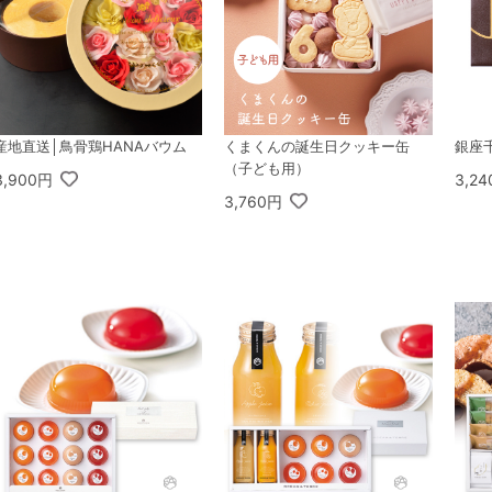
産地直送│鳥骨鶏HANAバウム
くまくんの誕生日クッキー缶
銀座
（子ども用）
3,900円
3,2
3,760円