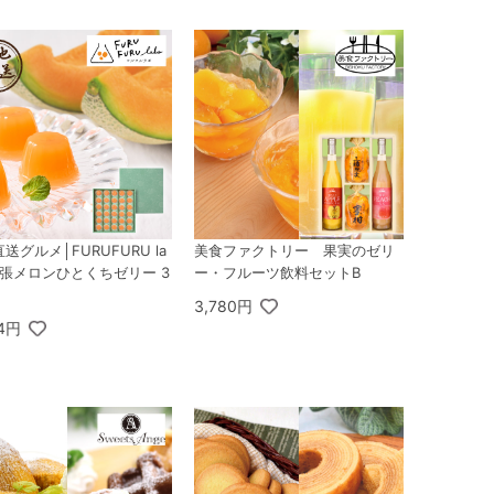
送グルメ│FURUFURU la
美食ファクトリー 果実のゼリ
夕張メロンひとくちゼリー 3
ー・フルーツ飲料セットB
3,780円
24円