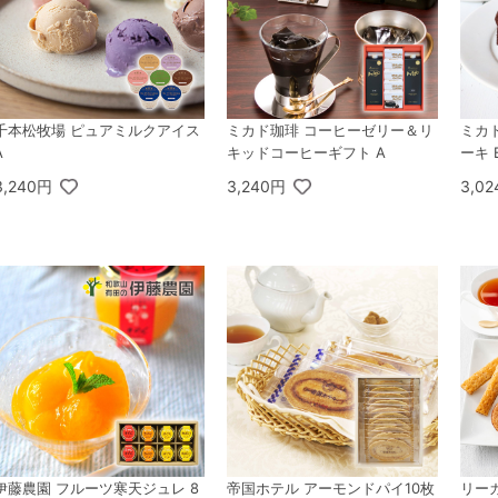
千本松牧場 ピュアミルクアイス
ミカド珈琲 コーヒーゼリー＆リ
ミカ
A
キッドコーヒーギフト A
ーキ 
3,240円
3,240円
3,0
伊藤農園 フルーツ寒天ジュレ 8
帝国ホテル アーモンドパイ10枚
リー