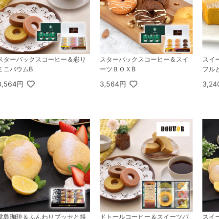
スターバックスコーヒー＆彩り
スターバックスコーヒー＆スイ
スイ
ミニバウムB
ーツＢＯＸB
フル
3,564円
3,564円
3,2
堂島珈琲＆ふんわりブッセと焼
ドトールコーヒー＆スイーツバ
スイ