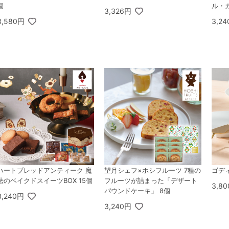
個
ル・
3,326円
3,580円
3,2
ハートブレッドアンティーク 魔
望月シェフ×ホシフルーツ 7種の
ゴデ
法のベイクドスイーツBOX 15個
フルーツが詰まった「デザート
3,8
パウンドケーキ」 8個
3,240円
3,240円