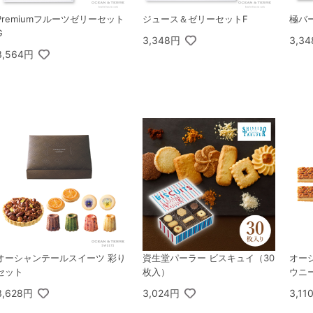
Premiumフルーツゼリーセット
ジュース＆ゼリーセットF
極バ
G
3,348円
3,3
3,564円
オーシャンテールスイーツ 彩り
資生堂パーラー ビスキュイ（30
オー
セット
枚入）
ウニー
3,628円
3,024円
3,11