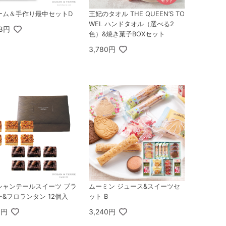
ーム＆手作り最中セットD
王妃のタオル THE QUEEN’S TO
WEL ハンドタオル（選べる2
48円
色）&焼き菓子BOXセット
3,780円
シャンテールスイーツ ブラ
ムーミン ジュース&スイーツセ
&フロランタン 12個入
ット B
0円
3,240円