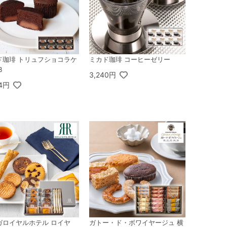
ド珈琲 トリュフショコラケ
ミカド珈琲 コーヒーゼリー
B
3,240円
24円
ガロイヤルホテル ロイヤ
ガトー・ド・ボワイヤージュ 横