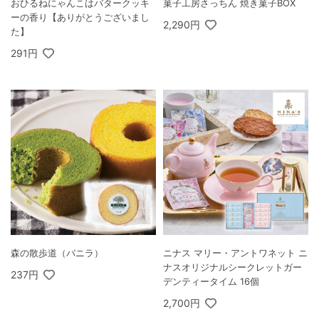
おひるねにゃんこはバタークッキ
菓子工房さっちん 焼き菓子BOX
ーの香り【ありがとうございまし
2,290円
た】
291円
森の散歩道（バニラ）
ニナス マリー・アントワネット ニ
ナスオリジナルシークレットガー
237円
デンティータイム 16個
2,700円