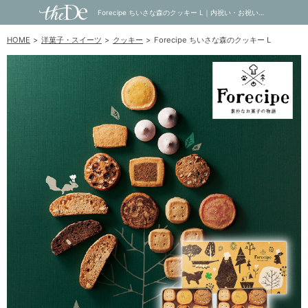
Forecipe ちいさな森のクッキー L｜内祝い・お祝い・ギフト・贈り物の通販サイトtheDe(ザディー)
HOME
洋菓子・スイーツ
クッキー
Forecipe ちいさな森のクッキー L