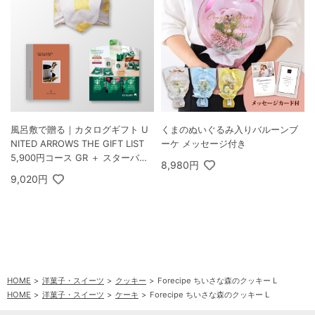
風呂敷で贈る｜カタログギフト U
くまのぬいぐるみ入りバルーンブ
NITED ARROWS THE GIFT LIST
ーケ メッセージ付き
5,900円コース GR ＋ スターバッ
8,980円
クス オリガミ パーソナルドリップ
9,020円
コーヒーギフトA
HOME
洋菓子・スイーツ
クッキー
Forecipe ちいさな森のクッキー L
HOME
洋菓子・スイーツ
ケーキ
Forecipe ちいさな森のクッキー L