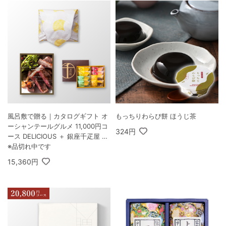
風呂敷で贈る｜カタログギフト オ
もっちりわらび餅 ほうじ茶
ーシャンテールグルメ 11,000円コ
324円
ース DELICIOUS ＋ 銀座千疋屋 銀
座フルーツクーヘン 8個入
※品切れ中です
15,360円