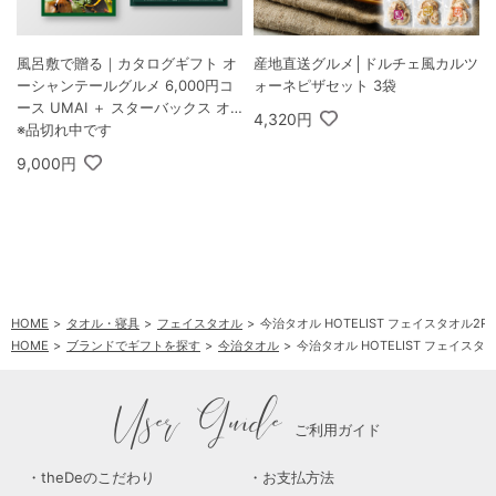
風呂敷で贈る｜カタログギフト オ
産地直送グルメ│ドルチェ風カルツ
ーシャンテールグルメ 6,000円コ
ォーネピザセット 3袋
ース UMAI ＋ スターバックス オ
4,320円
リガミ パーソナルドリップ コーヒ
※品切れ中です
ーギフトB
9,000円
HOME
タオル・寝具
フェイスタオル
今治タオル HOTELIST フェイスタオル2P
HOME
ブランドでギフトを探す
今治タオル
今治タオル HOTELIST フェイスタ
User Guide
ご利用ガイド
theDeのこだわり
お支払方法