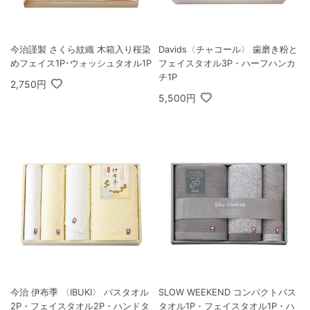
今治謹製 さくら紋織 木箱入り桜染
Davids〈チャコール〉 歯磨き粉と
めフェイス1P･ウォッシュタオル1P
フェイスタオル3P・ハーフハンカ
チ1P
2,750円
5,500円
今治 伊布季 〈IBUKI〉 バスタオル
SLOW WEEKEND コンパクトバス
2P・フェイスタオル2P・ハンドタ
タオル1P・フェイスタオル1P・ハ