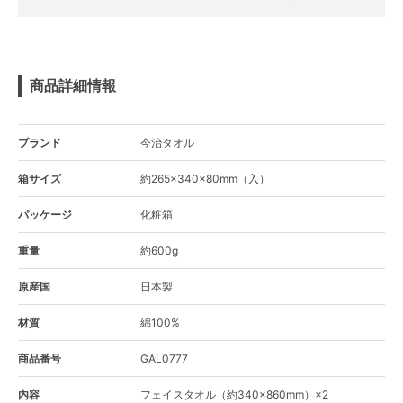
商品詳細情報
ブランド
今治タオル
箱サイズ
約265×340×80mm（入）
パッケージ
化粧箱
重量
約600g
原産国
日本製
材質
綿100%
商品番号
GAL0777
内容
フェイスタオル（約340×860mm）×2