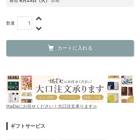
最短
8月25日（火）
出荷
数量
カートに入れる
theDeにお任せください！大口注文承ります≫
ギフトサービス