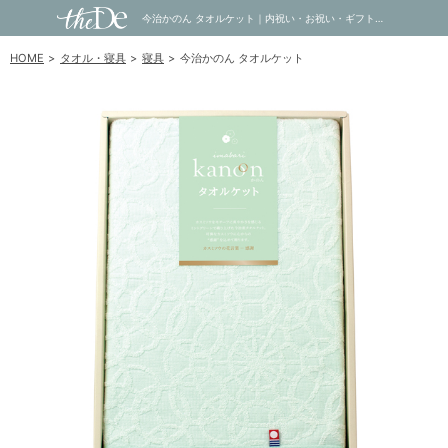
今治かのん タオルケット｜内祝い・お祝い・ギフト・贈り物の通販サイトtheDe(ザディー)
HOME
タオル・寝具
寝具
今治かのん タオルケット