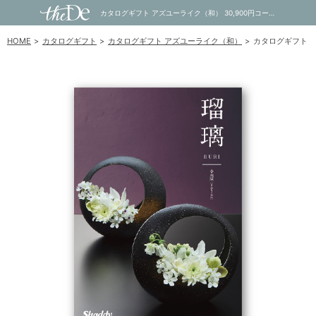
カタログギフト アズユーライク（和） 30,900円コース 金木犀｜内祝い・お祝い・ギフト・贈り物の通販サイトtheDe(ザディー)
HOME
カタログギフト
カタログギフト アズユーライク（和）
カタログギフト ア