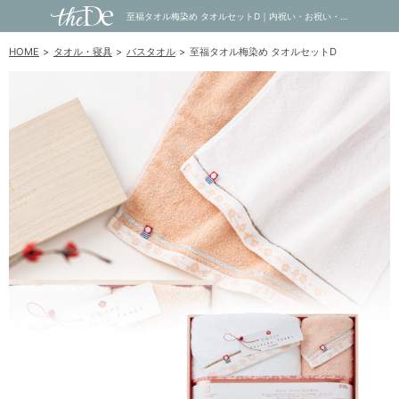
至福タオル梅染め タオルセットD｜内祝い・お祝い・ギフト・贈り物の通販サイトtheDe(ザディー)
HOME
タオル・寝具
バスタオル
至福タオル梅染め タオルセットD