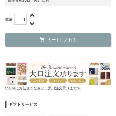
最短
8月25日（火）
出荷
数量
カートに入れる
theDeにお任せください！大口注文承ります≫
ギフトサービス