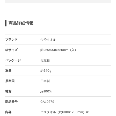
商品詳細情報
ブランド
今治タオル
箱サイズ
約265×340×80mm（入）
パッケージ
化粧箱
重量
約640g
原産国
日本製
材質
綿100%
商品番号
GAL0779
内容
バスタオル（約600×1200mm）×1