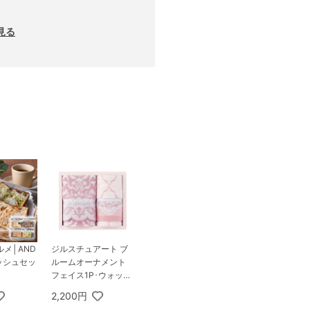
見る
メ│AND
ジルスチュアート ブ
ッシュセッ
ルームオーナメント
フェイス1P･ウォッシ
ュタオル1P
2,200円