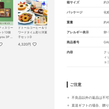
箱サイズ
約3
パッケージ
化
重量
約4
パティスリー
ドトールコーヒー＆リ
アレルギー表示
卵･
ト13個
ワードタイム彩り洋菓
you 3P B
子セットD
商品番号
GA
4,320円
内容
ク
ィ
ョ
ご注意
不良品以外の返品は不可
直送ギフトの場合、贈り