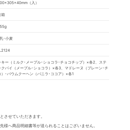
00×305×40mm（入）
粧箱
55g
乳･小麦
L2124
ッキー（ミルク･メープル･ショコラ･チョコチップ）×各2、ステ
ックパイ（メープル･ショコラ）×各3、マドレーヌ（プレーン･チ
コ）･バウムクーヘン（バニラ･ココア）×各1
とさせていただきます。
先様へ商品明細書等が送られることはございません。