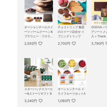
オーシャンテールスイ
チョコトリップ 魅惑
GODIVA 
ーツ バームクーヘン&
のスイーツ詰合せ イ
アソートメン
ブラウニー・フロラン
ブニングトリップ
入 + Thank 
タン
OX
2,592円
2,700円
3,790円
スターバックスコーヒ
オーシャンテール ド
ー&スイーツギフト B
ライフルーツセットA
3,240円
1,080円