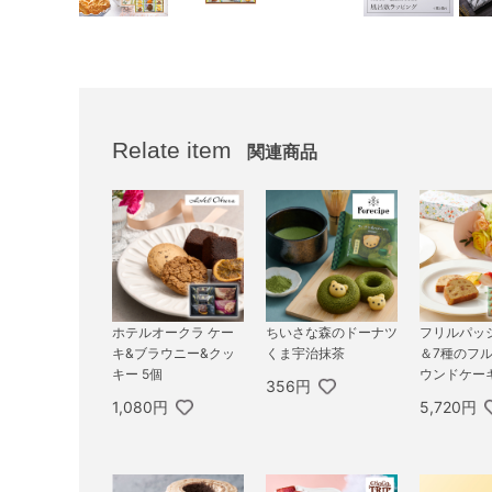
Relate item
関連商品
ホテルオークラ ケー
ちいさな森のドーナツ
フリルパッシ
キ&ブラウニー&クッ
くま宇治抹茶
＆7種のフ
キー 5個
ウンドケーキ
356円
1,080円
5,720円