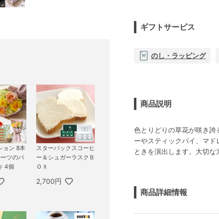
ギフトサービス
のし・ラッピング
商品説明
色とりどりの草花が咲き誇
ーやスティックパイ、マド
ョン 8本
スターバックスコーヒ
ときを演出します。大切な
ルーツのパ
ー＆シュガーラスクＢ
 4個
ＯＸ
2,700円
商品詳細情報