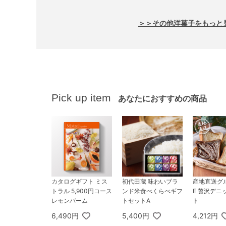
＞＞その他洋菓子をもっと
Pick up item
あなたにおすすめの商品
カタログギフト ミス
初代田蔵 味わいブラ
産地直送グル
トラル 5,900円コース
ンド米食べくらべギフ
E 贅沢デニ
レモンバーム
トセットA
ト
6,490円
5,400円
4,212円