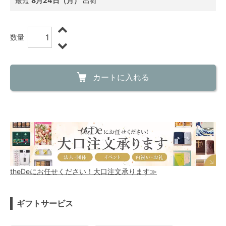
最短
8月24日（月）
出荷
数量
カートに入れる
theDeにお任せください！大口注文承ります≫
ギフトサービス