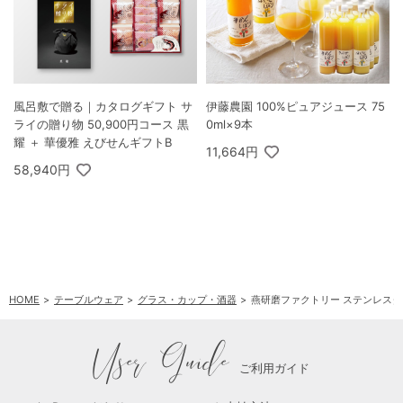
風呂敷で贈る｜カタログギフト サ
伊藤農園 100%ピュアジュース 75
ライの贈り物 50,900円コース 黒
0ml×9本
耀 ＋ 華優雅 えびせんギフトB
11,664円
58,940円
HOME
テーブルウェア
グラス・カップ・酒器
燕研磨ファクトリー ステンレスタン
User Guide
ご利用ガイド