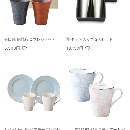
有田焼 銅器彩 ゴブレットペア
能作 ビアカップ 2個セット
5,500円
18,150円
Earth friendly ペアモーニングセ
JILL STUART ジルスチュアート ペ