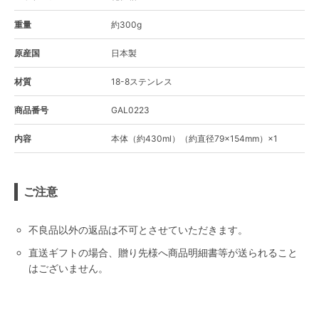
重量
約300g
原産国
日本製
材質
18-8ステンレス
商品番号
GAL0223
内容
本体（約430ml）（約直径79×154mm）×1
ご注意
不良品以外の返品は不可とさせていただきます。
直送ギフトの場合、贈り先様へ商品明細書等が送られること
はございません。