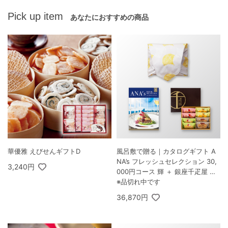
Pick up item
あなたにおすすめの商品
華優雅 えびせんギフトD
風呂敷で贈る｜カタログギフト A
NA’s フレッシュセレクション 30,
3,240円
000円コース 輝 ＋ 銀座千疋屋 銀
座フルーツフィナンシェ 8個入
※品切れ中です
36,870円