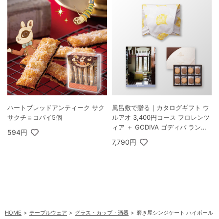
ハートブレッドアンティーク サク
風呂敷で贈る｜カタログギフト ウ
サクチョコパイ5個
ルアオ 3,400円コース フロレンツ
ィア ＋ GODIVA ゴディバ ラング
594円
ドシャクッキーアソートメント 30
7,790円
枚入
HOME
テーブルウェア
グラス・カップ・酒器
磨き屋シンジケート ハイボール･