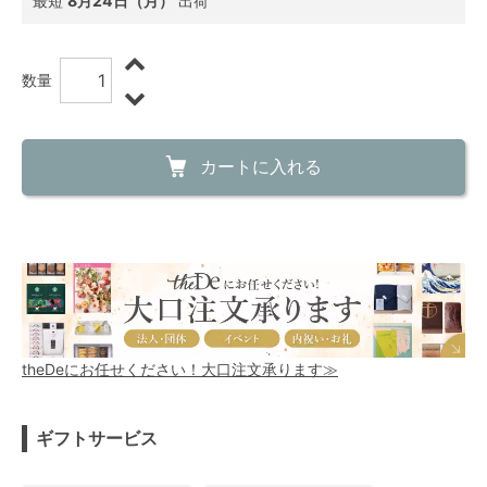
最短
8月24日（月）
出荷
数量
カートに入れる
theDeにお任せください！大口注文承ります≫
ギフトサービス