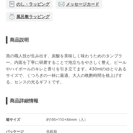
のし・ラッピング
メッセージカード
風呂敷ラッピング
商品説明
燕の職人技が生み出す、炭酸を美味しく味わうためのタンブラ
ー。内面を丁寧に研磨することで泡立ちをやさしく整え、ビール
やハイボールのキレと香りを引き立てます。430mlのゆとりある
サイズで、くつろぎの一杯に最適。大人の晩酌時間を格上げす
る、センスの光るギフトです。
商品詳細情報
箱サイズ
約195×110×84mm（入）
パッケージ
化粧箱