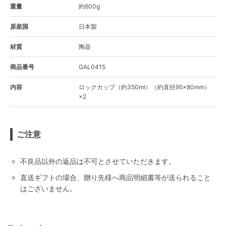
重量
約600g
原産国
日本製
材質
陶器
商品番号
GAL0415
内容
ロックカップ（約350ml）（約直径95×80mm）
×2
ご注意
不良品以外の返品は不可とさせていただきます。
直送ギフトの場合、贈り先様へ商品明細書等が送られること
はございません。