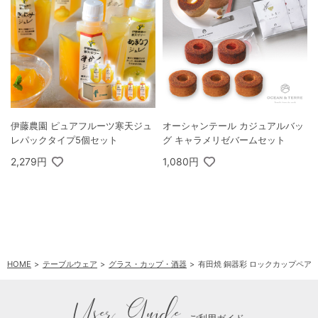
伊藤農園 ピュアフルーツ寒天ジュ
オーシャンテール カジュアルバッ
レパックタイプ5個セット
グ キャラメリゼバームセット
2,279円
1,080円
HOME
テーブルウェア
グラス・カップ・酒器
有田焼 銅器彩 ロックカップペア
User Guide