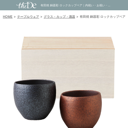
有田焼 銅器彩 ロックカップペア｜内祝い・お祝い・ギフト・贈り物の通販サイトtheDe(ザディー)
HOME
テーブルウェア
グラス・カップ・酒器
有田焼 銅器彩 ロックカップペア