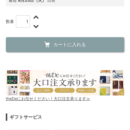
最短
8月25日（火）
出荷
数量
カートに入れる
theDeにお任せください！大口注文承ります≫
ギフトサービス