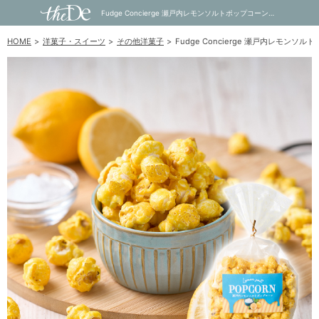
Fudge Concierge 瀬戸内レモンソルトポップコーン｜内祝い・お祝い・ギフト・贈り物の通販サイトtheDe(ザディー)
HOME
洋菓子・スイーツ
その他洋菓子
Fudge Concierge 瀬戸内レモンソ