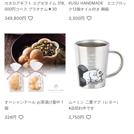
カタログギフト エグゼタイム 318,
KUSU HANDMADE エコブロッ
000円コース プラチナム★30
ク12個オイル付き 桐箱
349,800円
3,300円
オーシャンテール お茶漬け最中 1
ムーミン 二重マグ（レター）
個
※品切れ中です
324円
2,750円