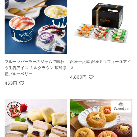
フルーツパーラーのジャムで味わ
銀座千疋屋 銀座ミルフィーユアイ
う生乳アイス ミルクラウン 広島県
ス
産ブルーベリー
4,860円
453円