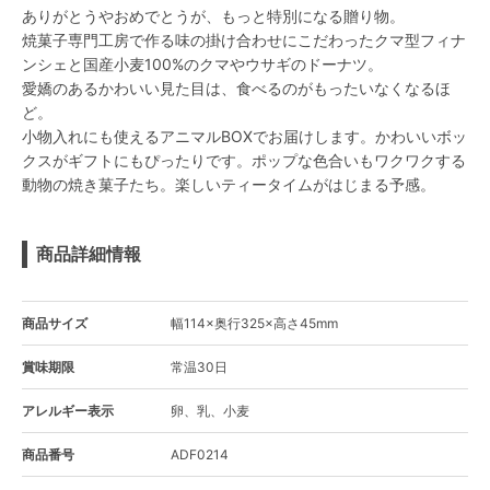
ありがとうやおめでとうが、もっと特別になる贈り物。
焼菓子専門工房で作る味の掛け合わせにこだわったクマ型フィナ
ンシェと国産小麦100%のクマやウサギのドーナツ。
愛嬌のあるかわいい見た目は、食べるのがもったいなくなるほ
ど。
小物入れにも使えるアニマルBOXでお届けします。かわいいボッ
クスがギフトにもぴったりです。ポップな色合いもワクワクする
動物の焼き菓子たち。楽しいティータイムがはじまる予感。
商品詳細情報
商品サイズ
幅114×奥行325×高さ45mm
賞味期限
常温30日
アレルギー表示
卵、乳、小麦
商品番号
ADF0214