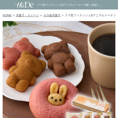
クマ型フィナンシェ&アニマルドーナツ 4個｜内祝い・お祝い・ギフト・贈り物の通販サイトtheDe(ザディー)
HOME
洋菓子・スイーツ
その他洋菓子
クマ型フィナンシェ&アニマルドーナツ 