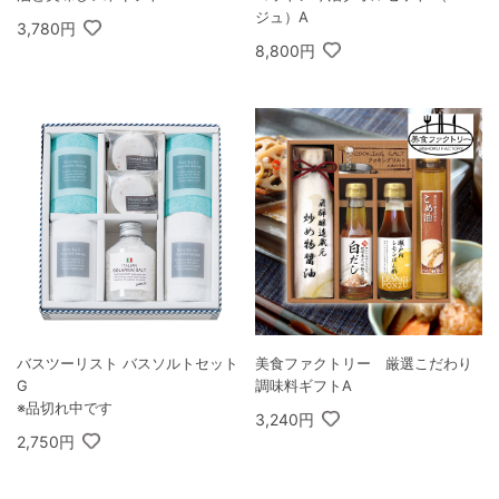
ジュ）A
3,780円
8,800円
バスツーリスト バスソルトセット
美食ファクトリー 厳選こだわり
G
調味料ギフトA
※品切れ中です
3,240円
2,750円