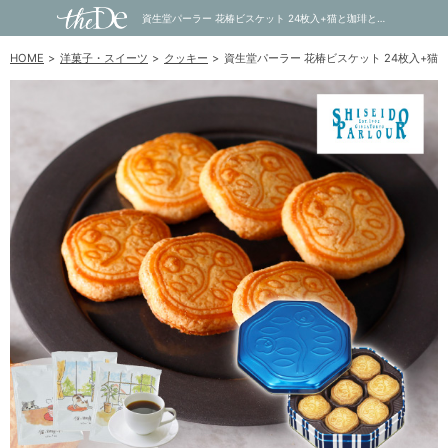
資生堂パーラー 花椿ビスケット 24枚入+猫と珈琲と私 3P BOX｜内祝い・お祝い・ギフト・贈り物の通販サイトtheDe(ザディー)
HOME
洋菓子・スイーツ
クッキー
資生堂パーラー 花椿ビスケット 24枚入+猫と珈