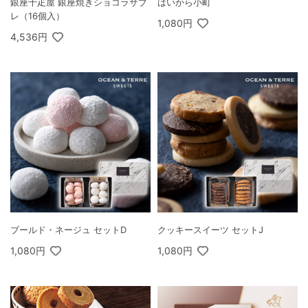
銀座千疋屋 銀座焼きショコラサブ
はいから小町
レ（16個入）
1,080円
4,536円
ブールド・ネージュ セットD
クッキースイーツ セットJ
1,080円
1,080円