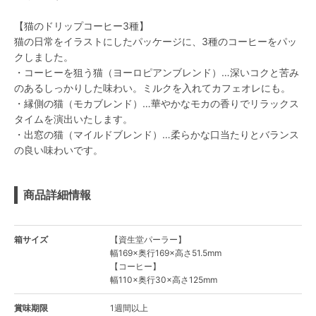
【猫のドリップコーヒー3種】
猫の日常をイラストにしたパッケージに、3種のコーヒーをパッ
クしました。
・コーヒーを狙う猫（ヨーロピアンブレンド）…深いコクと苦み
のあるしっかりした味わい。ミルクを入れてカフェオレにも。
・縁側の猫（モカブレンド）…華やかなモカの香りでリラックス
タイムを演出いたします。
・出窓の猫（マイルドブレンド）…柔らかな口当たりとバランス
の良い味わいです。
商品詳細情報
箱サイズ
【資生堂パーラー】
幅169×奥行169×高さ51.5mm
【コーヒー】
幅110×奥行30×高さ125mm
賞味期限
1週間以上