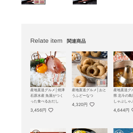
Relate item
関連商品
産地直送グルメ│焼津
産地直送グルメ│おと
産地直送グ
石原水産 魚屋がつく
うふどーなつ
県 北斗の
った食べるおだし
しゃぶしゃ
4,320円
3,456円
4,644円