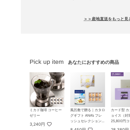
＞＞産地直送をもっと見
Pick up item
あなたにおすすめの商品
ミカド珈琲 コーヒー
風呂敷で贈る｜カタロ
カード型 
ゼリー
グギフト ANA’s フレ
ョイス（封
ッシュセレクション
25,800円
3,240円
5,000円コース 彩 ＋
ノ
8,450円
28,380円