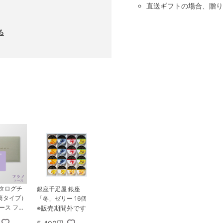
直送ギフトの場合、贈り
る
カタログチ
銀座千疋屋 銀座
筒タイプ）
「冬」ゼリー 16個
コース フラ
※販売期間外です