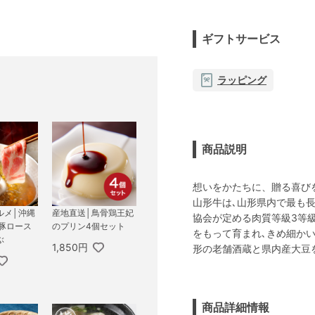
ギフトサービス
ラッピング
商品説明
想いをかたちに、贈る喜び
山形牛は､山形県内で最も
ルメ│沖縄
産地直送│鳥骨鶏王妃
協会が定める肉質等級3等
島豚ロース
のプリン4個セット
をもって育まれ､きめ細かい
ぶ
1,850円
形の老舗酒蔵と県内産大豆
商品詳細情報