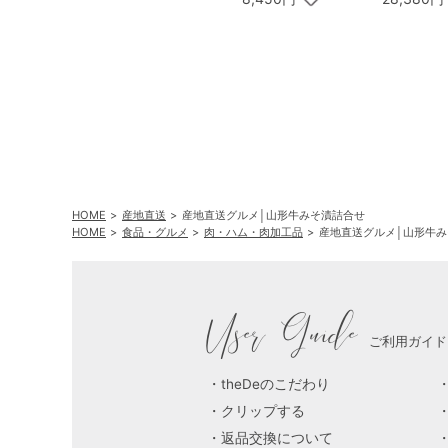
お茶漬け最中セットD
HOME
産地直送
産地直送グルメ│山形牛みそ漬詰合せ
HOME
食品・グルメ
肉・ハム・肉加工品
産地直送グルメ│山形牛
User Guide
ご利用ガイド
theDeのこだわり
クリップする
返品交換について