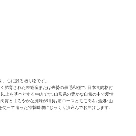
を。心に残る贈り物です。
長く肥育された未経産または去勢の黒毛和種で､日本食肉格付
級以上を基本とする牛肉です｡山形県の豊かな自然の中で愛情
肉質とまろやかな風味が特長｡肩ロースとモモ肉を､酒処･山
を使って造った特製味噌にじっくり漬込んでお届けします｡