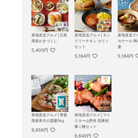
産地直送グルメ│広島
産地直送グルメ│タン
産地直送グ
県産かきづくし
ドリーチキン カリィ
カナール 
セット
麦
5,400円
5,184円
5,184円
産地直送グルメ│青森
産地直送グルメ│マイ
県産青天の霹靂5kg
スター山野井 黒豚焼
豚二種セット
8,856円
8,640円