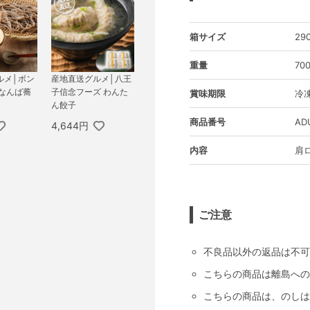
箱サイズ
29
重量
70
ルメ│ボン
産地直送グルメ│八王
鴨なんば蕎
子信念フーズ わんた
賞味期限
冷凍
ん餃子
商品番号
AD
4,644円
内容
肩ロ
ご注意
不良品以外の返品は不可
こちらの商品は離島への
こちらの商品は、のしは