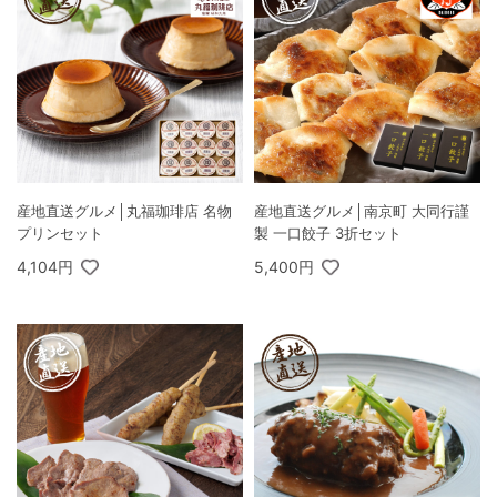
産地直送グルメ│丸福珈琲店 名物
産地直送グルメ│南京町 大同行謹
プリンセット
製 一口餃子 3折セット
4,104円
5,400円