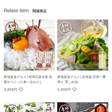
Relate item
関連商品
産地直送グルメ│焼津石原水産 魚
産地直送グルメ│吉兆楽 圧搾一番
屋がつくった食べるおだし
搾り 雪こめ油
3,456円
5,400円