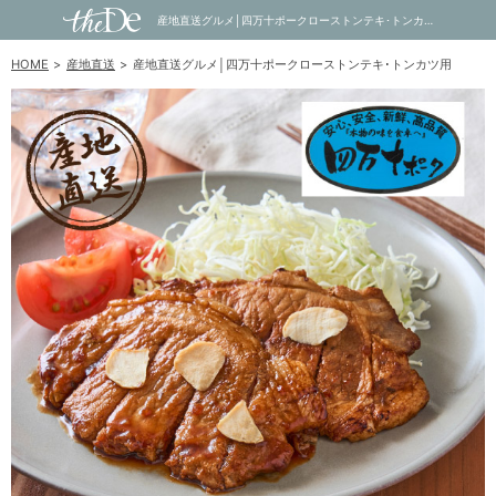
産地直送グルメ│四万十ポークローストンテキ･トンカツ用｜内祝い・お祝い・ギフト・贈り物の通販サイトtheDe(ザディー)
HOME
産地直送
産地直送グルメ│四万十ポークローストンテキ･トンカツ用